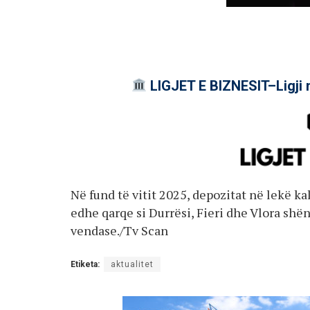
LIGJET E BIZNESIT–Ligji 
Në fund të vitit 2025, depozitat në lekë k
edhe qarqe si Durrësi, Fieri dhe Vlora sh
vendase./Tv Scan
Etiketa:
aktualitet