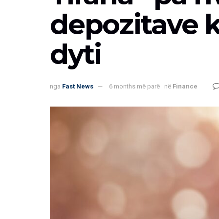
depozitave k
dyti
nga
Fast News
6 months më parë
në
Finance