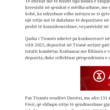
Të dhënat më të fundit nga Banka e Shqipë
kryesisht në qendrat e mëdha urbane, me d
kohë, ka ndryshuar edhe mënyra se si qyte
një rritje më të dukshme të depozitave në l
peshë të konsiderueshme, veçanërisht në 
Qarku i Tiranës mbetet pa konkurrencë në 
vitit 2025, depozitat në Tiranë arrijnë gat
totalit kombëtar. Krahasuar me fillimin e v
depozita, duke reflektuar përqendrimin e 
Pas Tiranës renditet Durrësi, me afro 131 
Fieri, që shfaqin rritje të qëndrueshme gj