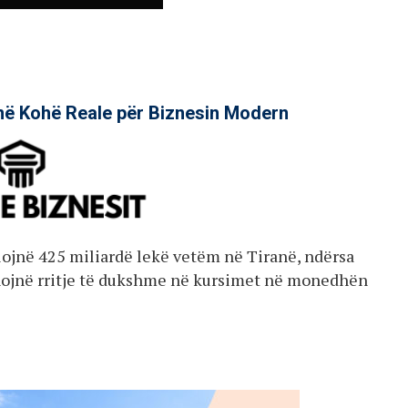
në Kohë Reale për Biznesin Modern
alojnë 425 miliardë lekë vetëm në Tiranë, ndërsa
ënojnë rritje të dukshme në kursimet në monedhën