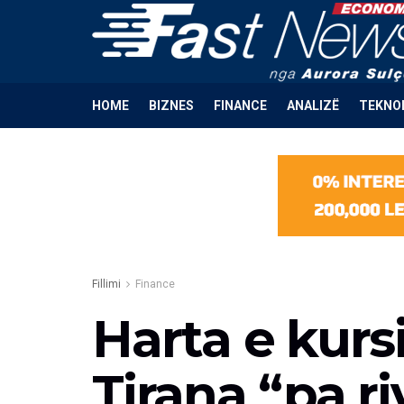
HOME
BIZNES
FINANCE
ANALIZË
TEKNO
Fillimi
Finance
Harta e kurs
Tirana “pa r