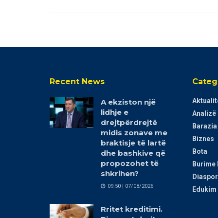
Recent News
Categ
Aktualit
A ekziston një
lidhje e
Analizë
drejtpërdrejtë
Barazia
midis zonave me
Biznes
braktisje të lartë
Bota
dhe bashkive që
propozohet të
Burime 
shkrihen?
Diaspor
09:50 | 07/08/2026
Edukim 
Rritet kreditimi.