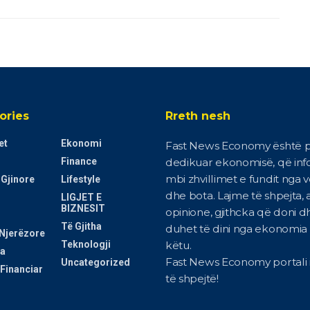
ories
Rreth nesh
et
Ekonomi
Fast News Economy është p
Finance
dedikuar ekonomisë, që in
mbi zhvillimet e fundit nga 
 Gjinore
Lifestyle
dhe bota. Lajme të shpejta, a
LIGJET E
BIZNESIT
opinione, gjithcka që doni d
Të Gjitha
duhet të dini nga ekonomia i
Njerëzore
Teknologji
këtu.
a
Fast News Economy portali i
Uncategorized
Financiar
të shpejtë!