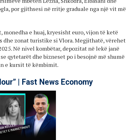
kursimeve mbeten Lezha, Shkodra, Elbasani dhe
la, por gjithsesi në rritje graduale nga një vit më
 monedha e huaj, kryesisht euro, vijon të ketë
dhe zonat turistike si Vlora. Megjithatë, vërehet
 2025. Në nivel kombëtar, depozitat në lekë janë
al se qytetarët dhe bizneset po i besojnë më shumë
 e kursit të këmbimit.
our” | Fast News Economy