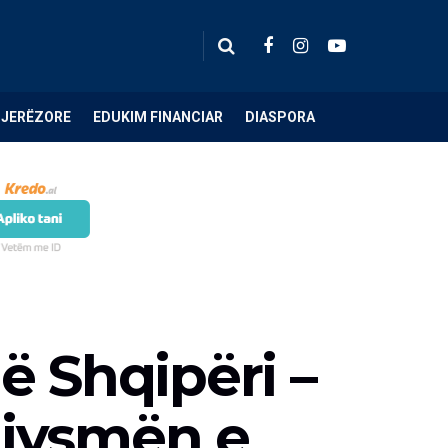
NJERËZORE
EDUKIM FINANCIAR
DIASPORA
ë Shqipëri –
 gjysmën e