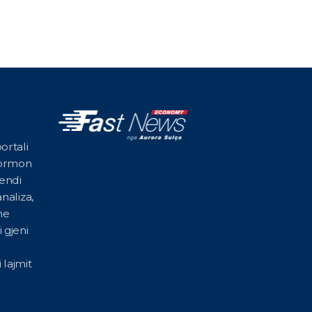
ortali
formon
vendi
naliza,
he
 gjeni
 lajmit