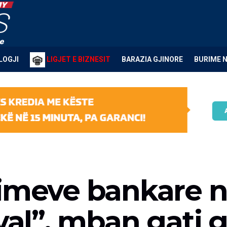
LOGJI
LIGJET E BIZNESIT
BARAZIA GJINORE
BURIME 
imeve bankare n
ival”, mban gati