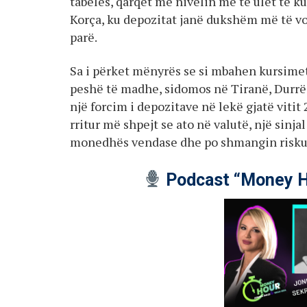
tabelës, qarqet me nivelin më të ulët të 
Korça, ku depozitat janë dukshëm më të vog
parë.
Sa i përket mënyrës se si mbahen kursimet,
peshë të madhe, sidomos në Tiranë, Durrës 
një forcim i depozitave në lekë gjatë vitit
rritur më shpejt se ato në valutë, një sinj
monedhës vendase dhe po shmangin riskun
Podcast “Money H