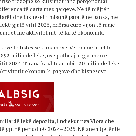
risë tregojnë se kursimet janë përqendruar
iferenca të qarta mes qarqeve. Në të njëjtën
tarët dhe bizneset i mbajnë paratë në banka, me
ekë gjatë vitit 2025, ndërsa euro vijon të ruajë
qarqet me aktivitet më të lartë ekonomik.
krye të listës së kursimeve. Vetëm në fund të
i 892 miliardë lekë, ose pothuajse gjysmën e
itit 2024, Tirana ka shtuar mbi 120 miliardë lekë
aktivitetit ekonomik, pagave dhe bizneseve.
miliardë lekë depozita, i ndjekur nga Vlora dhe
atë gjithë periudhës 2024–2025. Në anën tjetër të