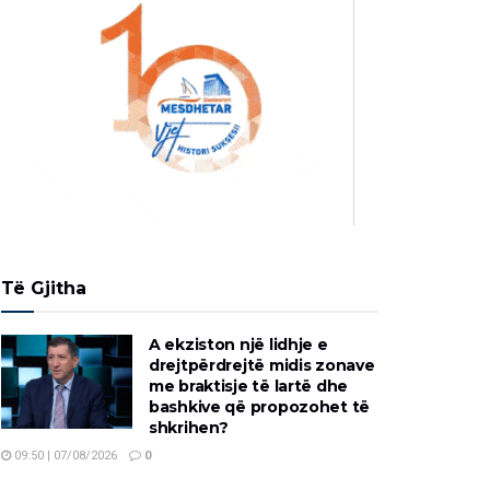
Të Gjitha
A ekziston një lidhje e
drejtpërdrejtë midis zonave
me braktisje të lartë dhe
bashkive që propozohet të
shkrihen?
09:50 | 07/08/2026
0