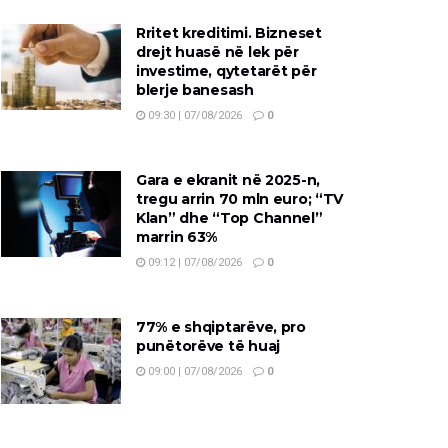
Rritet kreditimi. Bizneset
drejt huasë në lek për
investime, qytetarët për
blerje banesash
09:30 | 07/08/2026
0
Gara e ekranit në 2025-n,
tregu arrin 70 mln euro; “TV
Klan” dhe “Top Channel”
marrin 63%
09:12 | 07/08/2026
0
77% e shqiptarëve, pro
punëtorëve të huaj
09:00 | 07/08/2026
0