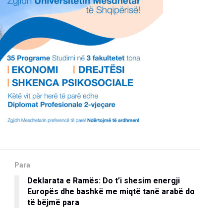
Para
Deklarata e Ramës: Do t’i shesim energji
Europës dhe bashkë me miqtë tanë arabë do
të bëjmë para