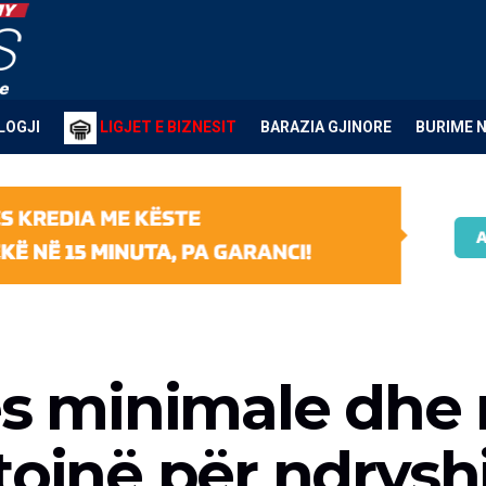
LOGJI
LIGJET E BIZNESIT
BARAZIA GJINORE
BURIME 
gës minimale dhe
tojnë për ndrys