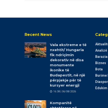
Recent News
Categ
Aktualit
Vala ekstreme e të
nxehtit/ Hungaria
Analizë
fik ndriçimin
Barazia
dekorativ në disa
Biznes
monumente
Bota
ikonike të
Budapestit, në një
Burime 
përpjekje për të
Diaspor
kursyer energji
Edukim 
16:38 | 06/08/2026
Kompanitë
shtetërore në