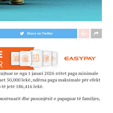
Share on Twitter
ujtuar se nga 1 janari 2026 rritet paga minimale
et 50,000 lekë, ndërsa paga maksimale për efekt
 të jetë 186,416 lekë.
punësuarit dhe punonjësit e papaguar të familjes,