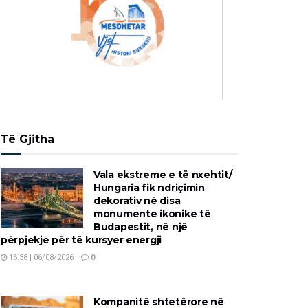
Të Gjitha
Vala ekstreme e të nxehtit/
Hungaria fik ndriçimin
dekorativ në disa
monumente ikonike të
Budapestit, në një
përpjekje për të kursyer energji
16:38 | 06/08/2026
0
Kompanitë shtetërore në