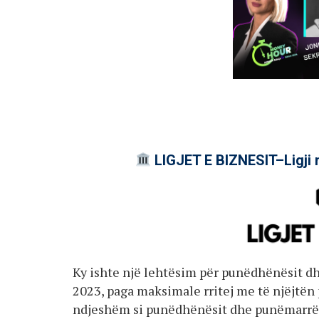
LIGJET E BIZNESIT–Ligji 
Ky ishte një lehtësim për punëdhënësit dh
2023, paga maksimale rritej me të njëjtën 
ndjeshëm si punëdhënësit dhe punëmarrës