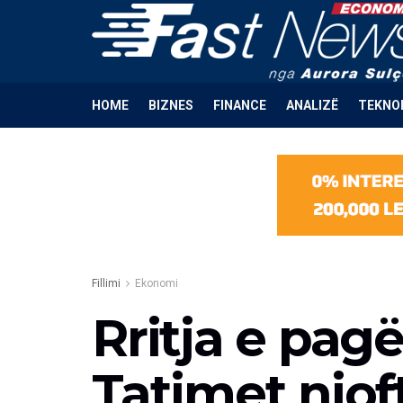
HOME
BIZNES
FINANCE
ANALIZË
TEKNO
Fillimi
Ekonomi
Rritja e pa
Tatimet njof