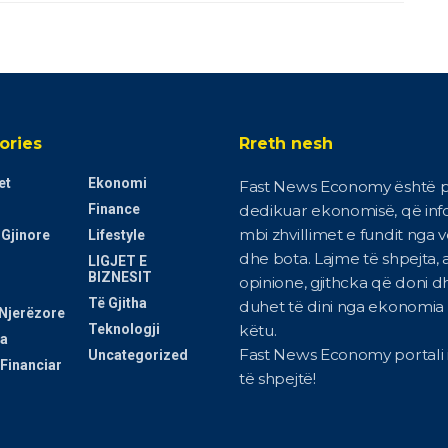
ories
Rreth nesh
et
Ekonomi
Fast News Economy është p
Finance
dedikuar ekonomisë, që in
mbi zhvillimet e fundit nga 
 Gjinore
Lifestyle
dhe bota. Lajme të shpejta, a
LIGJET E
BIZNESIT
opinione, gjithcka që doni d
Të Gjitha
duhet të dini nga ekonomia i
Njerëzore
Teknologji
këtu.
a
Fast News Economy portali i
Uncategorized
Financiar
të shpejtë!