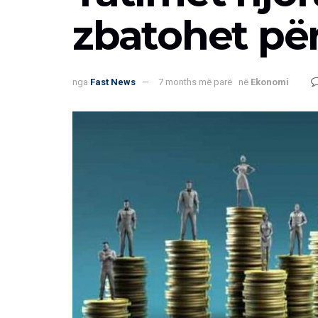
zbatohet për
nga
Fast News
7 months më parë
në
Ekonomi