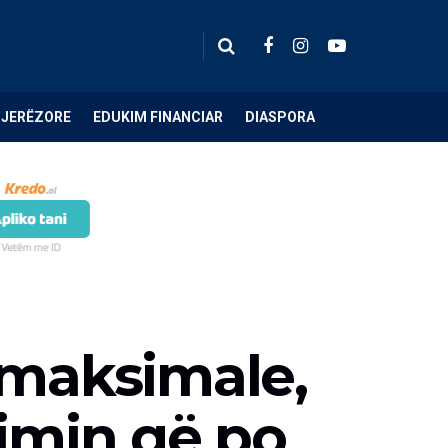
NJERËZORE
EDUKIM FINANCIAR
DIASPORA
 maksimale,
himin që po