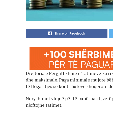
Share on Facebook
Drejtoria e Përgjithshme e Tatimeve ka rik
dhe maksimale. Paga minimale mujore bëh
të llogaritjes së kontributeve shoqërore do
Ndryshimet vlejnë për të punësuarit, vetë
njoftojnë tatimet.