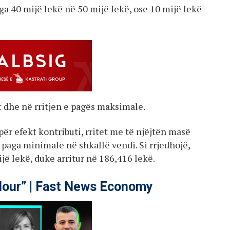
a 40 mijë lekë në 50 mijë lekë, ose 10 mijë lekë
 dhe në rritjen e pagës maksimale.
për efekt kontributi, rritet me të njëjtën masë
paga minimale në shkallë vendi. Si rrjedhojë,
ë lekë, duke arritur në 186,416 lekë.
our” | Fast News Economy