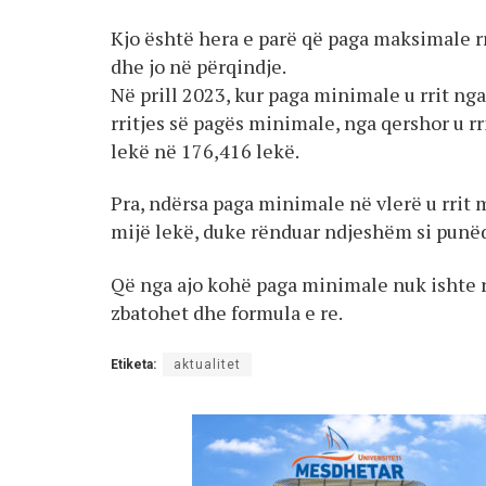
Kjo është hera e parë që paga maksimale rr
dhe jo në përqindje.
Në prill 2023, kur paga minimale u rrit ng
rritjes së pagës minimale, nga qershor u 
lekë në 176,416 lekë.
Pra, ndërsa paga minimale në vlerë u rrit 
mijë lekë, duke rënduar ndjeshëm si punë
Që nga ajo kohë paga minimale nuk ishte r
zbatohet dhe formula e re.
Etiketa:
aktualitet