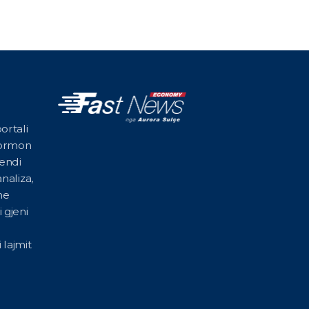
ortali
formon
vendi
naliza,
he
 gjeni
 lajmit