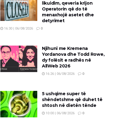
likuidim, qeveria krijon
Operatorin që do të
menaxhojë asetet dhe
detyrimet
16:30 | 06/08/2026
0
Njihuni me Kremena
Yordanova dhe Todd Rowe,
dy folësit e radhës në
AllWeb 2026
16:26 | 06/08/2026
0
5 ushqime super të
shëndetshme që duhet të
shtosh në dietën tënde
10:00 | 06/08/2026
0