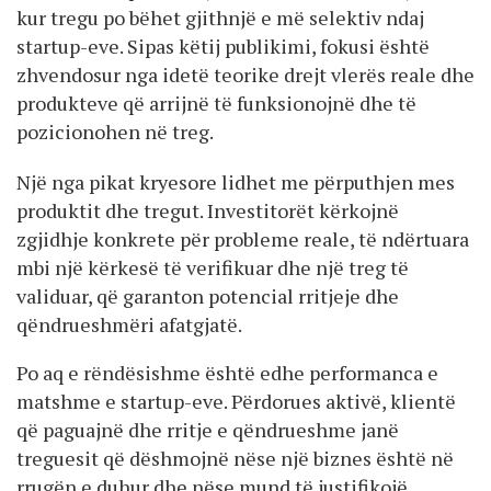
kur tregu po bëhet gjithnjë e më selektiv ndaj
startup-eve. Sipas këtij publikimi, fokusi është
zhvendosur nga idetë teorike drejt vlerës reale dhe
produkteve që arrijnë të funksionojnë dhe të
pozicionohen në treg.
Një nga pikat kryesore lidhet me përputhjen mes
produktit dhe tregut. Investitorët kërkojnë
zgjidhje konkrete për probleme reale, të ndërtuara
mbi një kërkesë të verifikuar dhe një treg të
validuar, që garanton potencial rritjeje dhe
qëndrueshmëri afatgjatë.
Po aq e rëndësishme është edhe performanca e
matshme e startup-eve. Përdorues aktivë, klientë
që paguajnë dhe rritje e qëndrueshme janë
treguesit që dëshmojnë nëse një biznes është në
rrugën e duhur dhe nëse mund të justifikojë