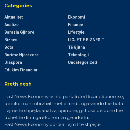
Categories
Aktualitet
Ekonomi
Analizë
Finance
Barazia Gjinore
Lifestyle
Biznes
LIGJET E BIZNESIT
Bota
Të Gjitha
Burime Njerëzore
Teknologji
Diaspora
Uncategorized
Edukim Financiar
Rreth nesh
Fast News Economy është portali dedikuar ekonomisë,
që informon mbi zhvillimet e fundit nga vendi dhe bota.
Lajme të shpejta, analiza, opinione, gjithcka që doni dhe
duhet të dini nga ekonomia i gjeni këtu.
Fast News Economy portali i lajmit të shpejtë!