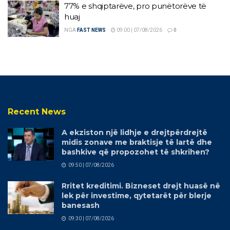
77% e shqiptarëve, pro punëtorëve të
huaj
NGA
FAST NEWS
09:00 | 07/08/2026
0
Recent News
A ekziston një lidhje e drejtpërdrejtë
midis zonave me braktisje të lartë dhe
bashkive që propozohet të shkrihen?
09:50 | 07/08/2026
Rritet kreditimi. Bizneset drejt huasë në
lek për investime, qytetarët për blerje
banesash
09:30 | 07/08/2026