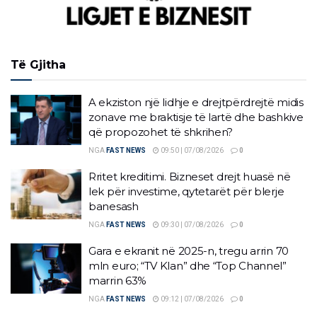
Të Gjitha
A ekziston një lidhje e drejtpërdrejtë midis
zonave me braktisje të lartë dhe bashkive
që propozohet të shkrihen?
NGA
FAST NEWS
09:50 | 07/08/2026
0
Rritet kreditimi. Bizneset drejt huasë në
lek për investime, qytetarët për blerje
banesash
NGA
FAST NEWS
09:30 | 07/08/2026
0
Gara e ekranit në 2025-n, tregu arrin 70
mln euro; “TV Klan” dhe “Top Channel”
marrin 63%
NGA
FAST NEWS
09:12 | 07/08/2026
0