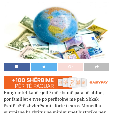
Emigrantët kanë sjellë më shumë para në atdhe,
por familjet e tyre po përfitojnë më pak. Shkak
është bërë zhvlerësimi i fortë i euros. Monedha
europiane ka zbritur në minimumet historike nën