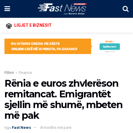
LIGJET E BIZNESIT
Fillimi
Finance
Rënia e euros zhvlerëson
remitancat. Emigrantët
sjellin më shumë, mbeten
më pak
nga
Fast News
8 months më parë