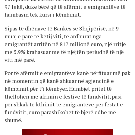
97 lekë, duke bërë që të afërmit e emigrantëve të
humbasin tek kursi i këmbimit.
Sipas të dhënave të Bankës së Shqipërisë, në 9
muaj e parë të këtij viti, të ardhurat nga
emigrantët arritën në 817 milionë euro, një rritje
me 5.9% krahasuar me të njëjtën periudhë të një
viti më parë.
Por të afërmit e emigrantëve kanë përfituar më pak
në momentin që kanë shkuar në agjencinë e
këmbimit për t’i këmbyer. Humbjet pritet të
thellohen me afrimin e festive të fundvitit, pasi
për shkak të kthimit të emigrantëve për festat e
fundvitit, euro parashikohet të bjerë edhe më
shumë.