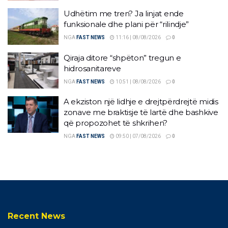
Udhëtim me tren? Ja linjat ende
funksionale dhe plani për “rilindje”
NGA
FAST NEWS
11:16 | 08/08/2026
0
Qiraja ditore “shpëton” tregun e
hidrosanitareve
NGA
FAST NEWS
10:51 | 08/08/2026
0
A ekziston një lidhje e drejtpërdrejtë midis
zonave me braktisje të lartë dhe bashkive
që propozohet të shkrihen?
NGA
FAST NEWS
09:50 | 07/08/2026
0
Recent News