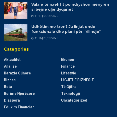
Vala e të nxehtit po ndryshon mënyrën
si bëjnë ulje dyqanet
11:19 | 08/08/2026
Udhëtim me tren? Ja linjat ende
funksionale dhe plani për “rilindje”
11:16 | 08/08/2026
Categories
Aktualitet
Ekonomi
Analizë
Finance
Barazia Gjinore
Lifestyle
Biznes
LIGJET E BIZNESIT
Bota
Të Gjitha
Burime Njerëzore
Teknologji
Diaspora
Uncategorized
Edukim Financiar