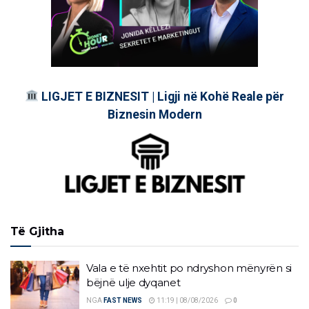
LIGJET E BIZNESIT | Ligji në Kohë Reale për
Biznesin Modern
Të Gjitha
Vala e të nxehtit po ndryshon mënyrën si
bëjnë ulje dyqanet
NGA
FAST NEWS
11:19 | 08/08/2026
0