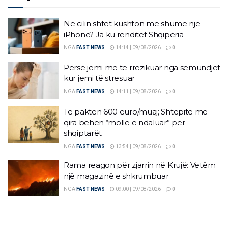
Në cilin shtet kushton më shumë një
iPhone? Ja ku renditet Shqipëria
NGA
FAST NEWS
14:14 | 09/08/2026
0
Përse jemi më të rrezikuar nga sëmundjet
kur jemi të stresuar
NGA
FAST NEWS
14:11 | 09/08/2026
0
Të paktën 600 euro/muaj; Shtëpitë me
qira bëhen “mollë e ndaluar” për
shqiptarët
NGA
FAST NEWS
13:54 | 09/08/2026
0
Rama reagon për zjarrin në Krujë: Vetëm
një magazinë e shkrumbuar
NGA
FAST NEWS
09:00 | 09/08/2026
0