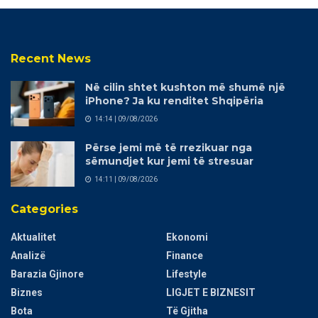
Recent News
Në cilin shtet kushton më shumë një
iPhone? Ja ku renditet Shqipëria
14:14 | 09/08/2026
Përse jemi më të rrezikuar nga
sëmundjet kur jemi të stresuar
14:11 | 09/08/2026
Categories
Aktualitet
Ekonomi
Analizë
Finance
Barazia Gjinore
Lifestyle
Biznes
LIGJET E BIZNESIT
Bota
Të Gjitha