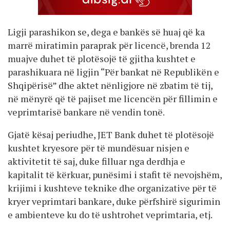
Ligji parashikon se, dega e bankës së huaj që ka
marrë miratimin paraprak për licencë, brenda 12
muajve duhet të plotësojë të gjitha kushtet e
parashikuara në ligjin “Për bankat në Republikën e
Shqipërisë” dhe aktet nënligjore në zbatim të tij,
në mënyrë që të pajiset me licencën për fillimin e
veprimtarisë bankare në vendin tonë.
Gjatë kësaj periudhe, JET Bank duhet të plotësojë
kushtet kryesore për të mundësuar nisjen e
aktivitetit të saj, duke filluar nga derdhja e
kapitalit të kërkuar, punësimi i stafit të nevojshëm,
krijimi i kushteve teknike dhe organizative për të
kryer veprimtari bankare, duke përfshirë sigurimin
e ambienteve ku do të ushtrohet veprimtaria, etj.