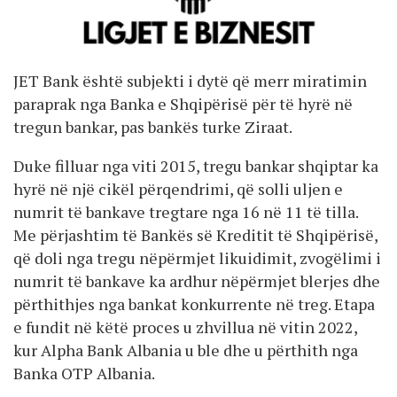
JET Bank është subjekti i dytë që merr miratimin
paraprak nga Banka e Shqipërisë për të hyrë në
tregun bankar, pas bankës turke Ziraat.
Duke filluar nga viti 2015, tregu bankar shqiptar ka
hyrë në një cikël përqendrimi, që solli uljen e
numrit të bankave tregtare nga 16 në 11 të tilla.
Me përjashtim të Bankës së Kreditit të Shqipërisë,
që doli nga tregu nëpërmjet likuidimit, zvogëlimi i
numrit të bankave ka ardhur nëpërmjet blerjes dhe
përthithjes nga bankat konkurrente në treg. Etapa
e fundit në këtë proces u zhvillua në vitin 2022,
kur Alpha Bank Albania u ble dhe u përthith nga
Banka OTP Albania.