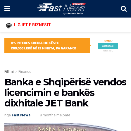
LIGJET E BIZNESIT
Fillimi
Finance
Banka e Shqipërisë vendos
licencimin e bankës
dixhitale JET Bank
nga
Fast News
8 months më parë