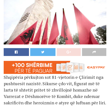
Shqipëria përkujton sot 81-vjetorin e Çlirimit nga
pushtuesit nazistë. Sikurse çdo vit, figurat më të
larta të shtetit pritet të zhvillojnë homazhe në
Varrezat e Dëshmorëve të Kombit, duke nderuar
sakrificën dhe heroizmin e atyre që luftuan për liri.