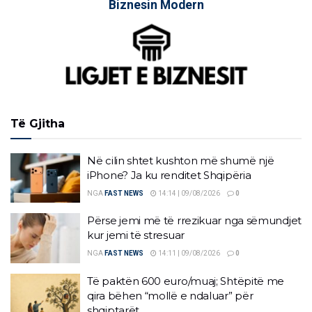
Biznesin Modern
Të Gjitha
Në cilin shtet kushton më shumë një
iPhone? Ja ku renditet Shqipëria
NGA
FAST NEWS
14:14 | 09/08/2026
0
Përse jemi më të rrezikuar nga sëmundjet
kur jemi të stresuar
NGA
FAST NEWS
14:11 | 09/08/2026
0
Të paktën 600 euro/muaj; Shtëpitë me
qira bëhen “mollë e ndaluar” për
shqiptarët