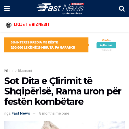
LIGJET E BIZNESIT
Fillimi
Ekonomi
Sot Dita e Çlirimit të
Shqipërisë, Rama uron për
festën kombëtare
nga
Fast News
8 months më parë