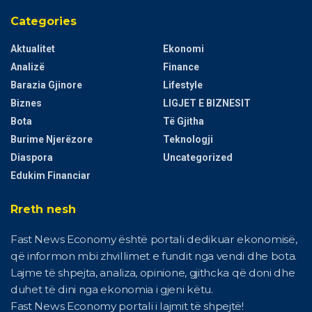
Categories
Aktualitet
Ekonomi
Analizë
Finance
Barazia Gjinore
Lifestyle
Biznes
LIGJET E BIZNESIT
Bota
Të Gjitha
Burime Njerëzore
Teknologji
Diaspora
Uncategorized
Edukim Financiar
Rreth nesh
Fast News Economy është portali dedikuar ekonomisë,
që informon mbi zhvillimet e fundit nga vendi dhe bota.
Lajme të shpejta, analiza, opinione, gjithcka që doni dhe
duhet të dini nga ekonomia i gjeni këtu.
Fast News Economy portali i lajmit të shpejtë!