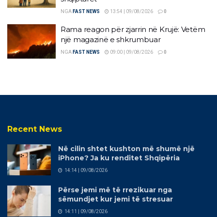
NGA
FAST NEWS
13:54 | 09/08/2026
0
Rama reagon për zjarrin në Krujë: Vetëm
një magazinë e shkrumbuar
NGA
FAST NEWS
09:00 | 09/08/2026
0
Recent News
Në cilin shtet kushton më shumë një
iPhone? Ja ku renditet Shqipëria
14:14 | 09/08/2026
Përse jemi më të rrezikuar nga
sëmundjet kur jemi të stresuar
14:11 | 09/08/2026