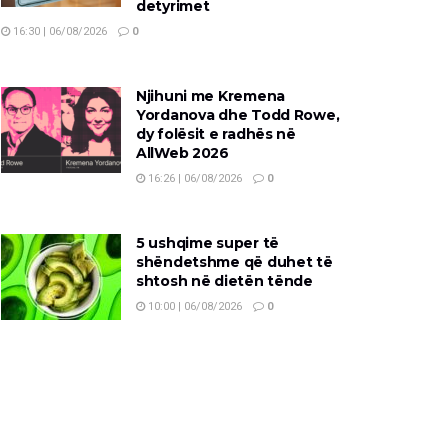
detyrimet
16:30 | 06/08/2026
0
Njihuni me Kremena
Yordanova dhe Todd Rowe,
dy folësit e radhës në
AllWeb 2026
16:26 | 06/08/2026
0
5 ushqime super të
shëndetshme që duhet të
shtosh në dietën tënde
10:00 | 06/08/2026
0