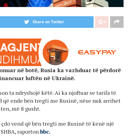
Share on Twitter
ionuar në botë, Rusia ka vazhduar të përdorë
financuar luftën në Ukrainë.
 ta ndryshojë këtë. Ai ka njoftuar se tarifa të
nd që ende bën tregti me Rusinë, nëse nuk arrihet
ten, më 8 gusht.
a çdo vend që bën tregti me Rusinë të kenë një
ë SHBA, raporton
bbc.