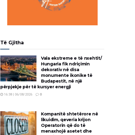
Të Gjitha
Vala ekstreme e të nxehtit/
Hungaria fik ndriçimin
dekorativ në disa
monumente ikonike të
Budapestit, në një
përpjekje për të kursyer energji
16:38 | 06/08/2026
0
Kompanitë shtetërore në
likuidim, qeveria krijon
Operatorin që do të
menaxhojë asetet dhe