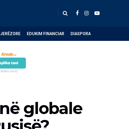
NJERËZORE
EDUKIM FINANCIAR
DIASPORA
në globale
Rusisë?