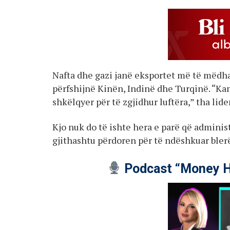
Nafta dhe gazi janë eksportet më të mëdha
përfshijnë Kinën, Indinë dhe Turqinë. “Ka
shkëlqyer për të zgjidhur luftëra,” tha lid
Kjo nuk do të ishte hera e parë që administ
gjithashtu përdoren për të ndëshkuar blerë
Podcast “Money H