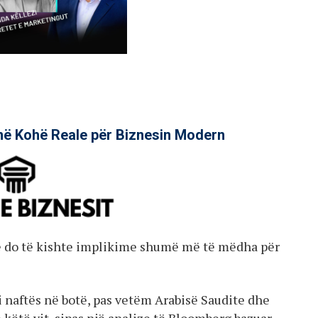
në Kohë Reale për Biznesin Modern
së do të kishte implikime shumë më të mëdha për
i naftës në botë, pas vetëm Arabisë Saudite dhe
 këtë vit, sipas një analize të Bloomberg bazuar