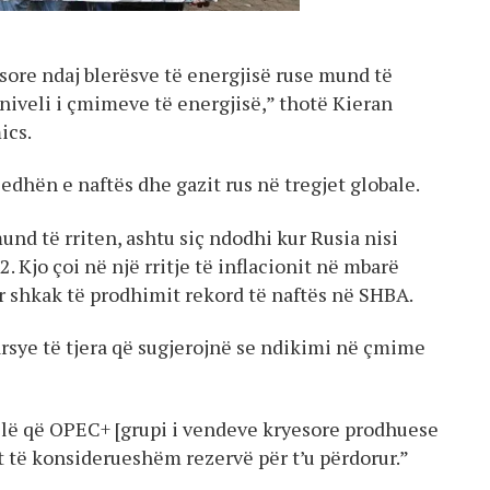
ësore ndaj blerësve të energjisë ruse mund të
niveli i çmimeve të energjisë,” thotë Kieran
ics.
jedhën e naftës dhe gazit rus në tregjet globale.
nd të rriten, ashtu siç ndodhi kur Rusia nisi
. Kjo çoi në një rritje të inflacionit në mbarë
 shkak të prodhimit rekord të naftës në SHBA.
rsye të tjera që sugjerojnë se ndikimi në çmime
illë që OPEC+ [grupi i vendeve kryesore prodhuese
et të konsiderueshëm rezervë për t’u përdorur.”