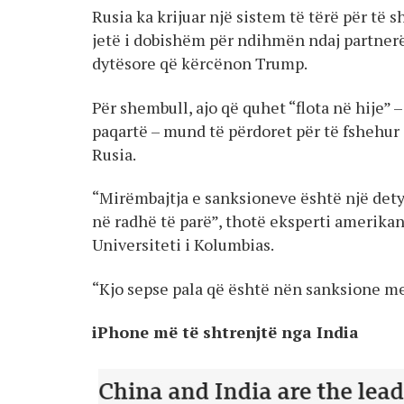
Rusia ka krijuar një sistem të tërë për të 
jetë i dobishëm për ndihmën ndaj partnerëv
dytësore që kërcënon Trump.
Për shembull, ajo që quhet “flota në hije”
paqartë – mund të përdoret për të fshehur 
Rusia.
“Mirëmbajtja e sanksioneve është një det
në radhë të parë”, thotë eksperti amerika
Universiteti i Kolumbias.
“Kjo sepse pala që është nën sanksione mer
iPhone më të shtrenjtë nga India