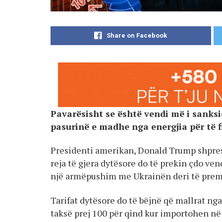
Share on Facebook
Pavarësisht se është vendi më i sanks
pasurinë e madhe nga energjia për të 
Presidenti amerikan, Donald Trump shpreson
reja të gjera dytësore do të prekin çdo ve
një armëpushim me Ukrainën deri të prem
Tarifat dytësore do të bëjnë që mallrat ng
taksë prej 100 për qind kur importohen n