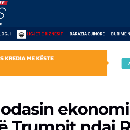
LOGJI
LIGJET E BIZNESIT
BARAZIA GJINORE
BURIME 
godasin ekonomi
 të Trumpit ndaj 