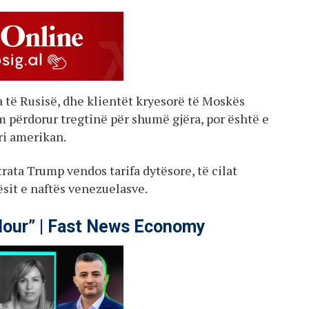
 të Rusisë, dhe klientët kryesorë të Moskës
m përdorur tregtinë për shumë gjëra, por është e
eri amerikan.
rata Trump vendos tarifa dytësore, të cilat
sit e naftës venezuelasve.
our” | Fast News Economy