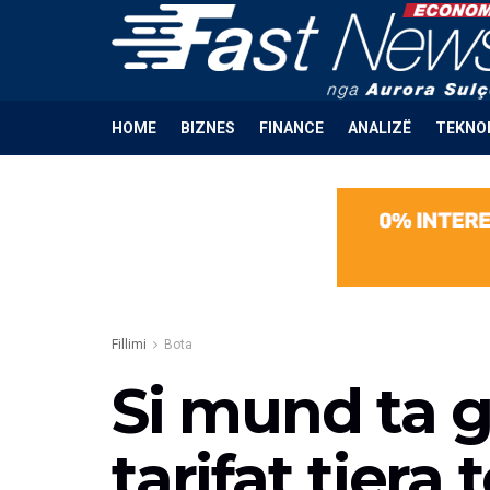
HOME
BIZNES
FINANCE
ANALIZË
TEKNO
Fillimi
Bota
Si mund ta 
tarifat tjera