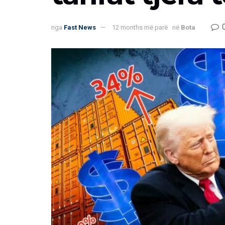
nga
Fast News
12 months më parë
në
Bota