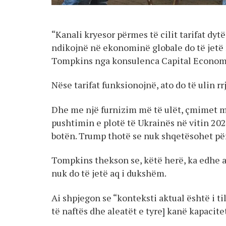
“Kanali kryesor përmes të cilit tarifat dyt
ndikojnë në ekonominë globale do të jetë 
Tompkins nga konsulenca Capital Econom
Nëse tarifat funksionojnë, ato do të ulin rr
Dhe me një furnizim më të ulët, çmimet mu
pushtimin e plotë të Ukrainës në vitin 2022
botën. Trump thotë se nuk shqetësohet për
Tompkins thekson se, këtë herë, ka edhe a
nuk do të jetë aq i dukshëm.
Ai shpjegon se “konteksti aktual është i t
të naftës dhe aleatët e tyre] kanë kapacit