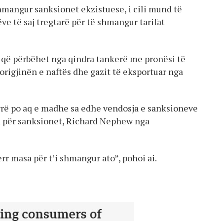
shmangur sanksionet ekzistuese, i cili mund të
e të saj tregtarë për të shmangur tarifat
 – që përbëhet nga qindra tankerë me pronësi të
origjinën e naftës dhe gazit të eksportuar nga
yrë po aq e madhe sa edhe vendosja e sanksioneve
n për sanksionet, Richard Nephew nga
r masa për t’i shmangur ato”, pohoi ai.