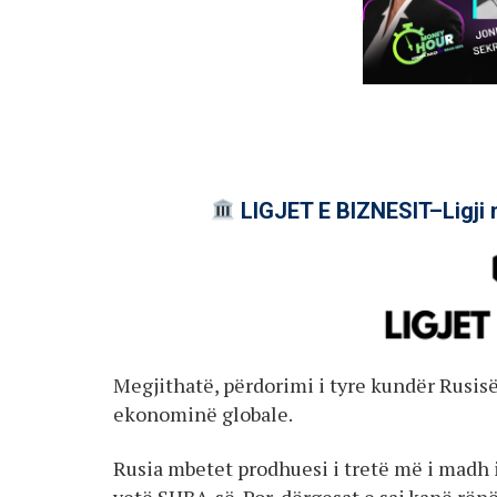
LIGJET E BIZNESIT–Ligji 
Megjithatë, përdorimi i tyre kundër Rusi
ekonominë globale.
Rusia mbetet prodhuesi i tretë më i madh 
vetë SHBA-së. Por, dërgesat e saj kanë rënë