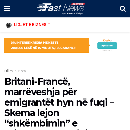
LIGJET E BIZNESIT
Fillimi
Bota
Britani-Francë,
marrëveshja për
emigrantët hyn në fuqi –
Skema lejon
“shkëmbimin” e