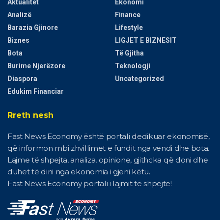
Aktualitet
Ekonomi
Analizë
Finance
Barazia Gjinore
Lifestyle
Biznes
LIGJET E BIZNESIT
Bota
Të Gjitha
Burime Njerëzore
Teknologji
Diaspora
Uncategorized
Edukim Financiar
Rreth nesh
Fast News Economy është portali dedikuar ekonomisë,
që informon mbi zhvillimet e fundit nga vendi dhe bota.
Lajme të shpejta, analiza, opinione, gjithcka që doni dhe
duhet të dini nga ekonomia i gjeni këtu.
Fast News Economy portali i lajmit të shpejtë!