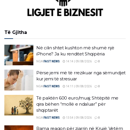
Të Gjitha
Në cilin shtet kushton më shumë një
iPhone? Ja ku renditet Shqipëria
NGA
FAST NEWS
14:14 | 09/08/2026
0
Përse jemi më të rrezikuar nga sëmundjet
kur jemi të stresuar
NGA
FAST NEWS
14:11 | 09/08/2026
0
Të paktën 600 euro/muaj; Shtëpitë me
qira bëhen “mollë e ndaluar” për
shqiptarët
NGA
FAST NEWS
13:54 | 09/08/2026
0
Rama reagon për zjarrin në Krujë: Vetëm