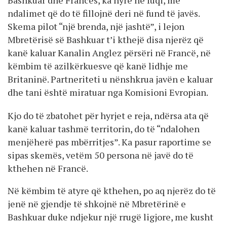
ndalimet që do të fillojnë deri në fund të javës.
Skema pilot “një brenda, një jashtë”, i lejon
Mbretërisë së Bashkuar t’i kthejë disa njerëz që
kanë kaluar Kanalin Anglez përsëri në Francë, në
këmbim të azilkërkuesve që kanë lidhje me
Britaninë. Partneriteti u nënshkrua javën e kaluar
dhe tani është miratuar nga Komisioni Evropian.
Kjo do të zbatohet për hyrjet e reja, ndërsa ata që
kanë kaluar tashmë territorin, do të “ndalohen
menjëherë pas mbërritjes”. Ka pasur raportime se
sipas skemës, vetëm 50 persona në javë do të
kthehen në Francë.
Në këmbim të atyre që kthehen, po aq njerëz do të
jenë në gjendje të shkojnë në Mbretërinë e
Bashkuar duke ndjekur një rrugë ligjore, me kusht