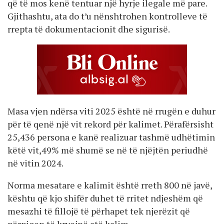
që të mos kenë tentuar një hyrje ilegale më pare.
Gjithashtu, ata do t’u nënshtrohen kontrolleve të
rrepta të dokumentacionit dhe sigurisë.
Masa vjen ndërsa viti 2025 është në rrugën e duhur
për të qenë një vit rekord për kalimet. Përafërsisht
25,436 persona e kanë realizuar tashmë udhëtimin
këtë vit,49% më shumë se në të njëjtën periudhë
në vitin 2024.
Norma mesatare e kalimit është rreth 800 në javë,
kështu që kjo shifër duhet të rritet ndjeshëm që
mesazhi të fillojë të përhapet tek njerëzit që
përpiqen të kryejnë atë kalim.