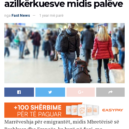
azilkërkuesve midis palëve
nga
Fast News
1 year më parë
Marrëveshja për emigrantët, midis Mbretërisë së
Bashkuar dhe Francës, ka hyrë në fuqi, me