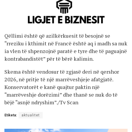
Qëllimi është që azilkërkuesit të besojnë se
“rreziku i kthimit në Francë është aq i madh sa nuk
ia vlen të shpenzojnë paratë e tyre dhe të paguajnë
kontrabandistët” për të bërë kalimin.
Skema është vendosur të zgjasë deri në qershor
2026, në pritje të një marrëveshjeje afatgjatë.
Konservatorët e kanë quajtur paktin një
“marrëveshje dorëzimi” dhe thanë se nuk do të
bëjë “asnjë ndryshim”./Tv Scan
Etiketa:
aktualitet