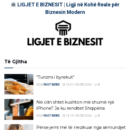
LIGJET E BIZNESIT | Ligji në Kohë Reale për
Biznesin Modern
Të Gjitha
“Turizmi i byrekut”
NGA
FAST NEWS
19:37 | 09/08/2026
0
Në cilin shtet kushton më shumë një
iPhone? Ja ku renditet Shqipëria
NGA
FAST NEWS
14:14 | 09/08/2026
0
Përse jemi më të rrezikuar nga sëmundjet