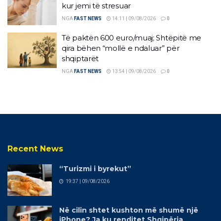
kur jemi të stresuar
NGA
FAST NEWS
14:11 | 09/08/2026
0
Të paktën 600 euro/muaj; Shtëpitë me
qira bëhen “mollë e ndaluar” për
shqiptarët
NGA
FAST NEWS
13:54 | 09/08/2026
0
Recent News
“Turizmi i byrekut”
19:37 | 09/08/2026
Në cilin shtet kushton më shumë një
iPhone? Ja ku renditet Shqipëria