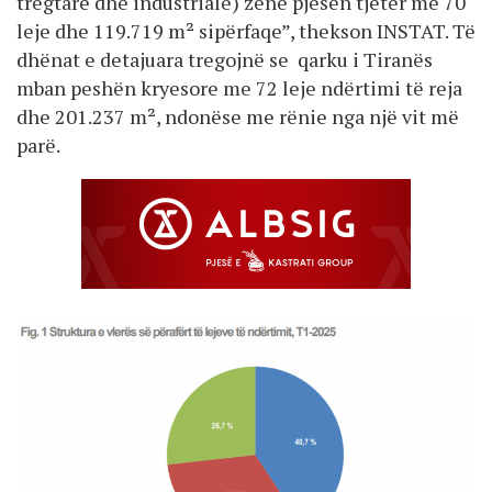
tregtare dhe industriale) zënë pjesën tjetër me 70
leje dhe 119.719 m² sipërfaqe”, thekson INSTAT. Të
dhënat e detajuara tregojnë se qarku i Tiranës
mban peshën kryesore me 72 leje ndërtimi të reja
dhe 201.237 m², ndonëse me rënie nga një vit më
parë.