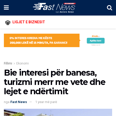
LIGJET E BIZNESIT
Fillimi
Ekonomi
Bie interesi për banesa,
turizmi merr me vete dhe
lejet e ndërtimit
nga
Fast News
1 year më parë