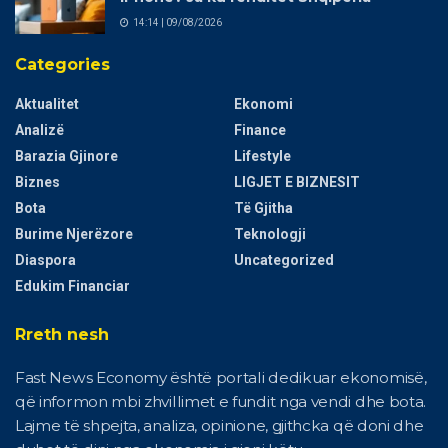
14:14 | 09/08/2026
Categories
Aktualitet
Ekonomi
Analizë
Finance
Barazia Gjinore
Lifestyle
Biznes
LIGJET E BIZNESIT
Bota
Të Gjitha
Burime Njerëzore
Teknologji
Diaspora
Uncategorized
Edukim Financiar
Rreth nesh
Fast News Economy është portali dedikuar ekonomisë,
që informon mbi zhvillimet e fundit nga vendi dhe bota.
Lajme të shpejta, analiza, opinione, gjithcka që doni dhe