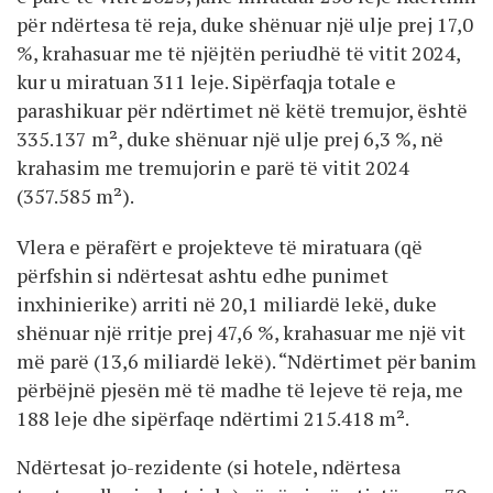
për ndërtesa të reja, duke shënuar një ulje prej 17,0
%, krahasuar me të njëjtën periudhë të vitit 2024,
kur u miratuan 311 leje. Sipërfaqja totale e
parashikuar për ndërtimet në këtë tremujor, është
335.137 m², duke shënuar një ulje prej 6,3 %, në
krahasim me tremujorin e parë të vitit 2024
(357.585 m²).
Vlera e përafërt e projekteve të miratuara (që
përfshin si ndërtesat ashtu edhe punimet
inxhinierike) arriti në 20,1 miliardë lekë, duke
shënuar një rritje prej 47,6 %, krahasuar me një vit
më parë (13,6 miliardë lekë). “Ndërtimet për banim
përbëjnë pjesën më të madhe të lejeve të reja, me
188 leje dhe sipërfaqe ndërtimi 215.418 m².
Ndërtesat jo-rezidente (si hotele, ndërtesa