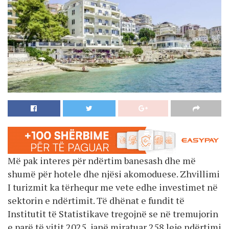
Më pak interes për ndërtim banesash dhe më
shumë për hotele dhe njësi akomoduese. Zhvillimi
I turizmit ka tërhequr me vete edhe investimet në
sektorin e ndërtimit. Të dhënat e fundit të
Institutit të Statistikave tregojnë se në tremujorin
e parë të vitit 2025, janë miratuar 258 leje ndërtimi