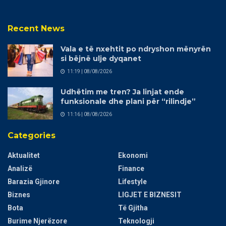
Recent News
Vala e të nxehtit po ndryshon mënyrën
si bëjnë ulje dyqanet
11:19 | 08/08/2026
Udhëtim me tren? Ja linjat ende
funksionale dhe plani për “rilindje”
11:16 | 08/08/2026
Categories
Aktualitet
Ekonomi
Analizë
Finance
Barazia Gjinore
Lifestyle
Biznes
LIGJET E BIZNESIT
Bota
Të Gjitha
Burime Njerëzore
Teknologji