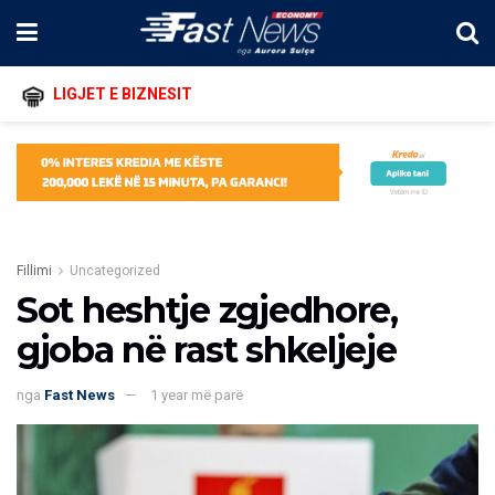
LIGJET E BIZNESIT
Fillimi
Uncategorized
Sot heshtje zgjedhore,
gjoba në rast shkeljeje
nga
Fast News
1 year më parë