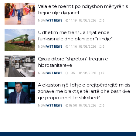
Vala e të nxehtit po ndryshon mënyrën si
bëjnë ulje dyqanet
NGA
FAST NEWS
11:19 | 08/08/2026
0
Udhëtim me tren? Ja linjat ende
funksionale dhe plani për “rilindje”
NGA
FAST NEWS
11:16 | 08/08/2026
0
Qiraja ditore “shpëton” tregun e
hidrosanitareve
NGA
FAST NEWS
10:51 | 08/08/2026
0
A ekziston një lidhje e drejtpërdrejtë midis
zonave me braktisje të lartë dhe bashkive
që propozohet të shkrihen?
NGA
FAST NEWS
09:50 | 07/08/2026
0