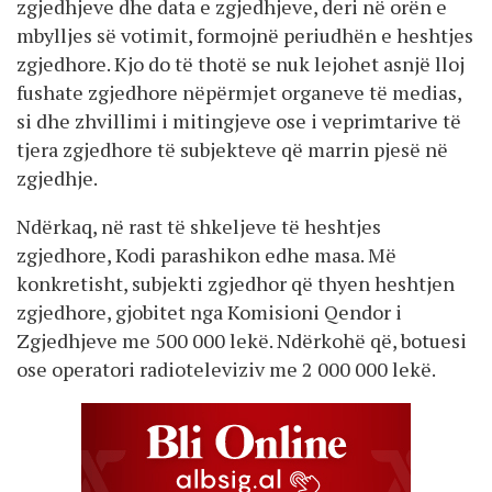
zgjedhjeve dhe data e zgjedhjeve, deri në orën e
mbylljes së votimit, formojnë periudhën e heshtjes
zgjedhore. Kjo do të thotë se nuk lejohet asnjë lloj
fushate zgjedhore nëpërmjet organeve të medias,
si dhe zhvillimi i mitingjeve ose i veprimtarive të
tjera zgjedhore të subjekteve që marrin pjesë në
zgjedhje.
Ndërkaq, në rast të shkeljeve të heshtjes
zgjedhore, Kodi parashikon edhe masa. Më
konkretisht, subjekti zgjedhor që thyen heshtjen
zgjedhore, gjobitet nga Komisioni Qendor i
Zgjedhjeve me 500 000 lekë. Ndërkohë që, botuesi
ose operatori radioteleviziv me 2 000 000 lekë.