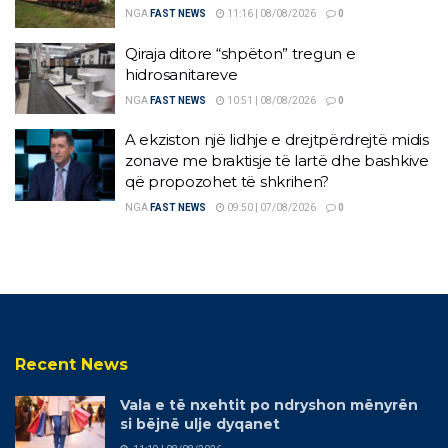
NGA
FAST NEWS
11:16 | 08/08/2026
0
Qiraja ditore “shpëton” tregun e
hidrosanitareve
NGA
FAST NEWS
10:51 | 08/08/2026
0
A ekziston një lidhje e drejtpërdrejtë midis
zonave me braktisje të lartë dhe bashkive
që propozohet të shkrihen?
NGA
FAST NEWS
09:50 | 07/08/2026
0
Recent News
Vala e të nxehtit po ndryshon mënyrën
si bëjnë ulje dyqanet