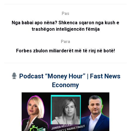
Pas
Nga babai apo nëna? Shkenca sqaron nga kush e
trashëgon inteligjencën fëmija
Para
Forbes zbulon miliarderët më të rinj në botë!
Podcast “Money Hour” | Fast News
Economy