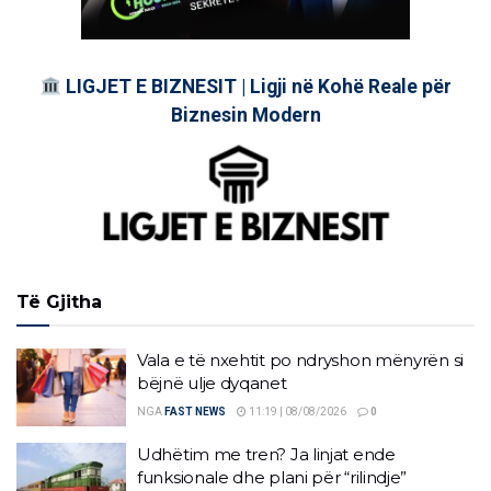
LIGJET E BIZNESIT | Ligji në Kohë Reale për
Biznesin Modern
Të Gjitha
Vala e të nxehtit po ndryshon mënyrën si
bëjnë ulje dyqanet
NGA
FAST NEWS
11:19 | 08/08/2026
0
Udhëtim me tren? Ja linjat ende
funksionale dhe plani për “rilindje”