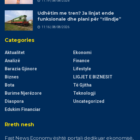
11:19 | 08/08/2026
Udhëtim me tren? Ja linjat ende
funksionale dhe plani për “rilindje”
11:16 | 08/08/2026
Categories
Aktualitet
Ekonomi
Analizë
Finance
Barazia Gjinore
Lifestyle
Biznes
LIGJET E BIZNESIT
Bota
Të Gjitha
Burime Njerëzore
Teknologji
Diaspora
Uncategorized
Edukim Financiar
Rreth nesh
Fast News Economy është portali dedikuar ekonomisë,