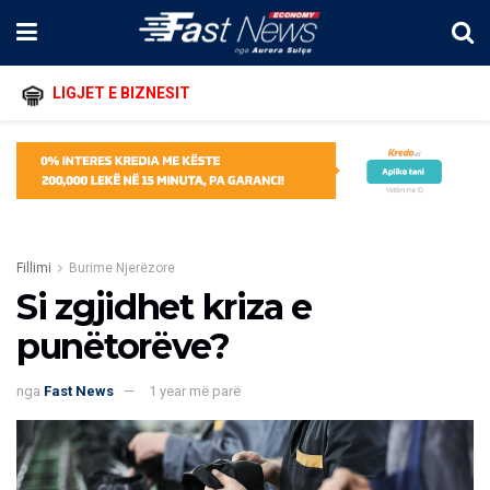
LIGJET E BIZNESIT
Fillimi
Burime Njerëzore
Si zgjidhet kriza e
punëtorëve?
nga
Fast News
1 year më parë