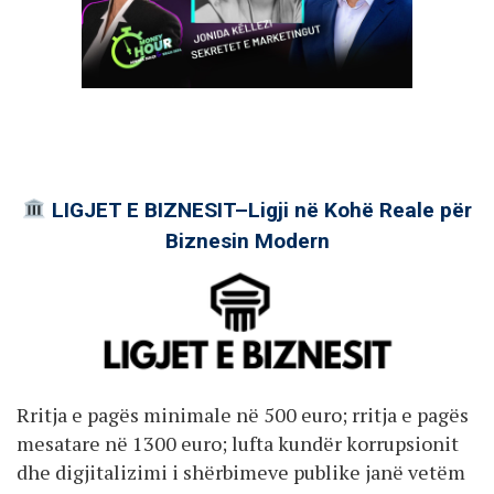
LIGJET E BIZNESIT–Ligji në Kohë Reale për
Biznesin Modern
Rritja e pagës minimale në 500 euro; rritja e pagës
mesatare në 1300 euro; lufta kundër korrupsionit
dhe digjitalizimi i shërbimeve publike janë vetëm