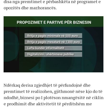
disa nga premtimet e përbashkëta në programet e
opozitës dhe mazhorancës.
Ndërkaq derisa zgjedhjet të përfundojnë dhe
premtimet të realizohen, gjithmonë nëse kjo do të
ndodhë, biznesi po I plotëson nmangësitë në ciklin
e prodhimit dhe aktivitetit të përditshëm me