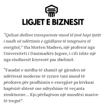
“Qelizat diellore transparente mund të jenë hapi tjetër
i madh në ndërtimin e zgjidhjeve të integruara të
energjisë,
” tha Morten Madsen, një profesor nga
Universiteti i Danimarkës Jugore, i cili ishte një
nga studiuesit kryesorë pas zbulimit.
“Fasadat e mëdha të xhamit që gjenden në
ndërtesat moderne të zyrave tani mund të
përdoren për prodhimin e energjisë pa kërkuar
hapësirë ​​shtesë ose ndryshime të veçanta
strukturore… Kjo përfaqëson një mundësi masive
të tregut”.