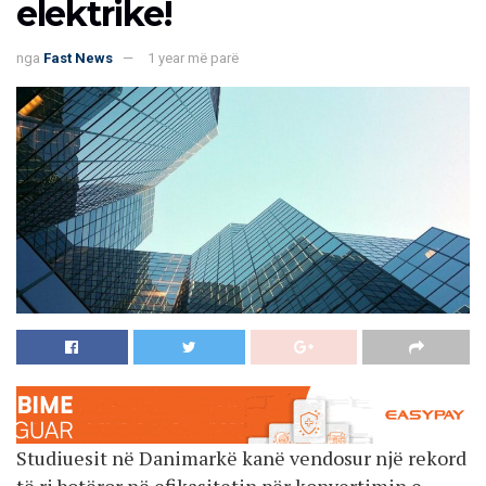
elektrike!
nga
Fast News
1 year më parë
Studiuesit në Danimarkë kanë vendosur një rekord
të ri botëror në efikasitetin për konvertimin e