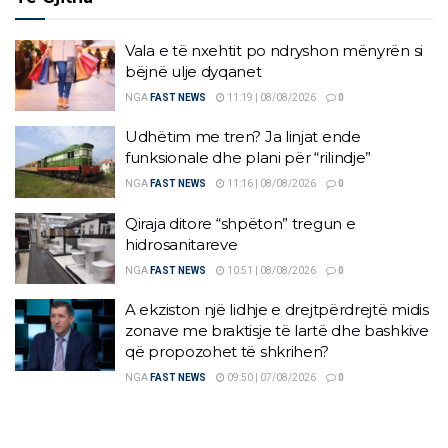
Vala e të nxehtit po ndryshon mënyrën si
bëjnë ulje dyqanet
NGA
FAST NEWS
11:19 | 08/08/2026
0
Udhëtim me tren? Ja linjat ende
funksionale dhe plani për “rilindje”
NGA
FAST NEWS
11:16 | 08/08/2026
0
Qiraja ditore “shpëton” tregun e
hidrosanitareve
NGA
FAST NEWS
10:51 | 08/08/2026
0
A ekziston një lidhje e drejtpërdrejtë midis
zonave me braktisje të lartë dhe bashkive
që propozohet të shkrihen?
NGA
FAST NEWS
09:50 | 07/08/2026
0