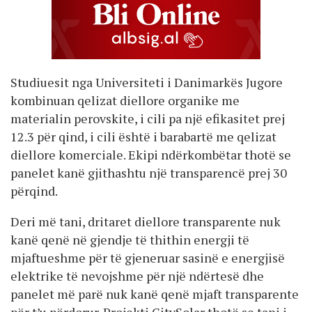
Studiuesit nga Universiteti i Danimarkës Jugore
kombinuan qelizat diellore organike me
materialin perovskite, i cili pa një efikasitet prej
12.3 për qind, i cili është i barabartë me qelizat
diellore komerciale. Ekipi ndërkombëtar thotë se
panelet kanë gjithashtu një transparencë prej 30
përqind.
Deri më tani, dritaret diellore transparente nuk
kanë qenë në gjendje të thithin energji të
mjaftueshme për të gjeneruar sasinë e energjisë
elektrike të nevojshme për një ndërtesë dhe
panelet më parë nuk kanë qenë mjaft transparente
për t’u përdorur. Projekti CitySolar thotë se tani i