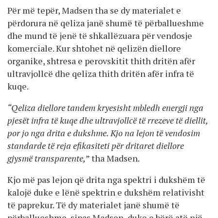
Për më tepër, Madsen tha se dy materialet e
përdorura në qeliza janë shumë të përballueshme
dhe mund të jenë të shkallëzuara për vendosje
komerciale. Kur shtohet në qelizën diellore
organike, shtresa e perovskitit thith dritën afër
ultravjollcë dhe qeliza thith dritën afër infra të
kuqe.
“Qeliza diellore tandem kryesisht mbledh energji nga
pjesët infra të kuqe dhe ultravjollcë të rrezeve të diellit,
por jo nga drita e dukshme. Kjo na lejon të vendosim
standarde të reja efikasiteti për dritaret diellore
gjysmë transparente,
” tha Madsen.
Kjo më pas lejon që drita nga spektri i dukshëm të
kalojë duke e lënë spektrin e dukshëm relativisht
të paprekur. Të dy materialet janë shumë të
përballueshme, sipas Madsen, duke e bërë atë një