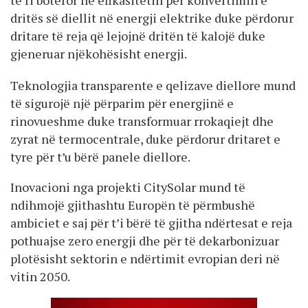
dritës së diellit në energji elektrike duke përdorur
dritare të reja që lejojnë dritën të kalojë duke
gjeneruar njëkohësisht energji.
Teknologjia transparente e qelizave diellore mund
të sigurojë një përparim për energjinë e
rinovueshme duke transformuar rrokaqiejt dhe
zyrat në termocentrale, duke përdorur dritaret e
tyre për t’u bërë panele diellore.
Inovacioni nga projekti CitySolar mund të
ndihmojë gjithashtu Europën të përmbushë
ambiciet e saj për t’i bërë të gjitha ndërtesat e reja
pothuajse zero energji dhe për të dekarbonizuar
plotësisht sektorin e ndërtimit evropian deri në
vitin 2050.