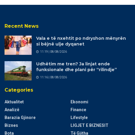
Recent News
Vala e të nxehtit po ndryshon mënyrën
si bëjnë ulje dyqanet
11:19 | 08/08/2026
Udhëtim me tren? Ja linjat ende
funksionale dhe plani për “rilindje”
11:16 | 08/08/2026
Categories
Aktualitet
Ekonomi
Analizë
Finance
Barazia Gjinore
Lifestyle
Biznes
LIGJET E BIZNESIT
Bota
Të Gjitha