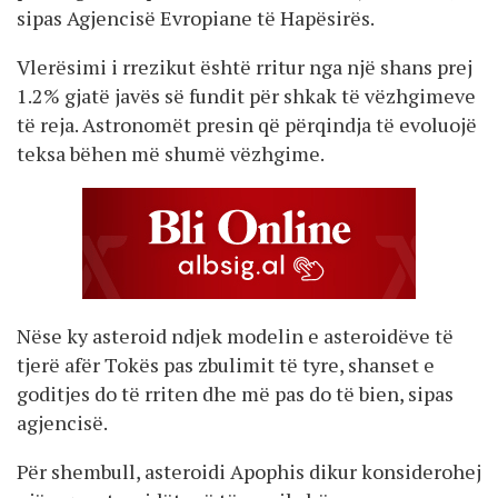
sipas Agjencisë Evropiane të Hapësirës.
Vlerësimi i rrezikut është rritur nga një shans prej
1.2% gjatë javës së fundit për shkak të vëzhgimeve
të reja. Astronomët presin që përqindja të evoluojë
teksa bëhen më shumë vëzhgime.
Nëse ky asteroid ndjek modelin e asteroidëve të
tjerë afër Tokës pas zbulimit të tyre, shanset e
goditjes do të rriten dhe më pas do të bien, sipas
agjencisë.
Për shembull, asteroidi Apophis dikur konsiderohej