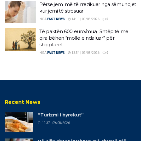
Përse jemi më të rrezikuar nga sëmundjet
kur jemi të stresuar
NGA
FAST NEWS
14:11 | 09/08/2026
0
Të paktën 600 euro/muaj; Shtëpitë me
qira bëhen “mollë e ndaluar” për
shqiptarët
NGA
FAST NEWS
13:54 | 09/08/2026
0
Recent News
“Turizmi i byrekut”
19:37 | 09/08/2026