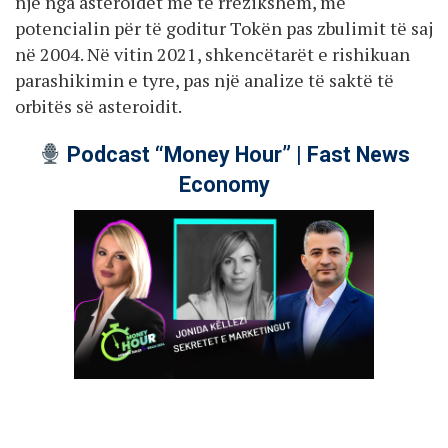
një nga asteroidët më të rrezikshëm, me
potencialin për të goditur Tokën pas zbulimit të saj
në 2004. Në vitin 2021, shkencëtarët e rishikuan
parashikimin e tyre, pas një analize të saktë të
orbitës së asteroidit.
Podcast “Money Hour” | Fast News
Economy