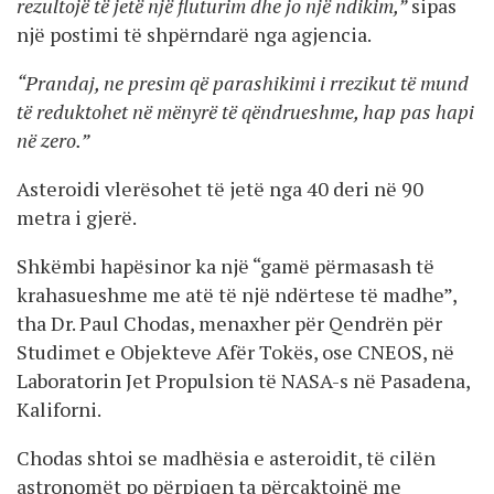
rezultojë të jetë një fluturim dhe jo një ndikim,”
sipas
një postimi të shpërndarë nga agjencia.
“Prandaj, ne presim që parashikimi i rrezikut të mund
të reduktohet në mënyrë të qëndrueshme, hap pas hapi
në zero.”
Asteroidi vlerësohet të jetë nga 40 deri në 90
metra i gjerë.
Shkëmbi hapësinor ka një “gamë përmasash të
krahasueshme me atë të një ndërtese të madhe”,
tha Dr. Paul Chodas, menaxher për Qendrën për
Studimet e Objekteve Afër Tokës, ose CNEOS, në
Laboratorin Jet Propulsion të NASA-s në Pasadena,
Kaliforni.
Chodas shtoi se madhësia e asteroidit, të cilën
astronomët po përpiqen ta përcaktojnë me