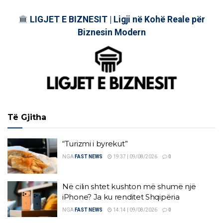
LIGJET E BIZNESIT | Ligji në Kohë Reale për
Biznesin Modern
Të Gjitha
“Turizmi i byrekut”
NGA
FAST NEWS
19:37 | 09/08/2026
0
Në cilin shtet kushton më shumë një
iPhone? Ja ku renditet Shqipëria
NGA
FAST NEWS
14:14 | 09/08/2026
0