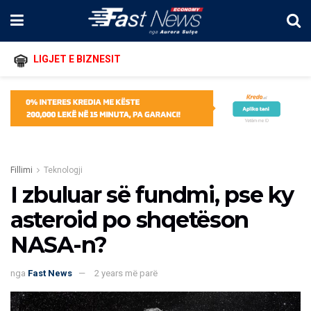
LIGJET E BIZNESIT
Fillimi
Teknologji
I zbuluar së fundmi, pse ky
asteroid po shqetëson
NASA-n?
nga
Fast News
2 years më parë