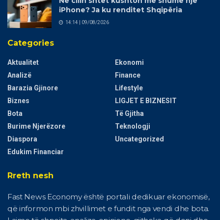
Në cilin shtet kushton më shumë një
iPhone? Ja ku renditet Shqipëria
14:14 | 09/08/2026
Categories
Aktualitet
Ekonomi
Analizë
Finance
Barazia Gjinore
Lifestyle
Biznes
LIGJET E BIZNESIT
Bota
Të Gjitha
Burime Njerëzore
Teknologji
Diaspora
Uncategorized
Edukim Financiar
Rreth nesh
Fast News Economy është portali dedikuar ekonomisë,
që informon mbi zhvillimet e fundit nga vendi dhe bota.