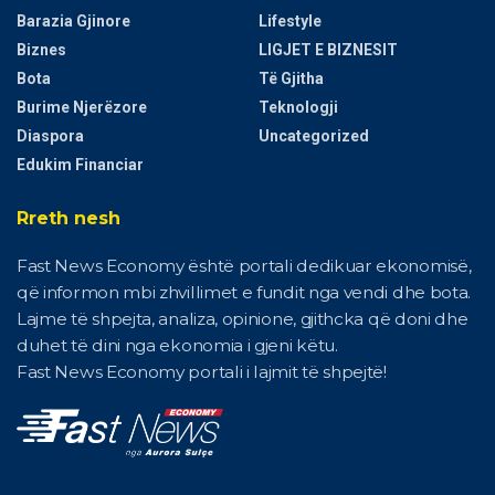
Barazia Gjinore
Lifestyle
Biznes
LIGJET E BIZNESIT
Bota
Të Gjitha
Burime Njerëzore
Teknologji
Diaspora
Uncategorized
Edukim Financiar
Rreth nesh
Fast News Economy është portali dedikuar ekonomisë,
që informon mbi zhvillimet e fundit nga vendi dhe bota.
Lajme të shpejta, analiza, opinione, gjithcka që doni dhe
duhet të dini nga ekonomia i gjeni këtu.
Fast News Economy portali i lajmit të shpejtë!