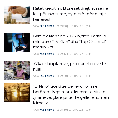
Rritet kreditimi. Bizneset drejt huasë në
lek për investime, qytetarët për blerje
banesash
NGA
FAST NEWS
09:30 | 07/08/2026
0
Gara e ekranit në 2025-n, tregu arrin 70
mln euro; “TV Klan” dhe “Top Channel”
marrin 63%
NGA
FAST NEWS
09:12 | 07/08/2026
0
77% e shqiptarëve, pro punëtorëve të
huaj
NGA
FAST NEWS
09:00 | 07/08/2026
0
“El Niño” tronditje për ekonominë
botërore: Nga moti ekstrem te rritja e
çmimeve, çfarë pritet të sjellë fenomeni
klimatik
NGA
FAST NEWS
08:30 | 07/08/2026
0