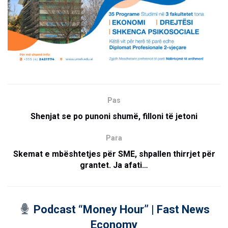
Pas
Shenjat se po punoni shumë, filloni të jetoni
Para
Skemat e mbështetjes për SME, shpallen thirrjet për
grantet. Ja afati…
Podcast “Money Hour” | Fast News
Economy