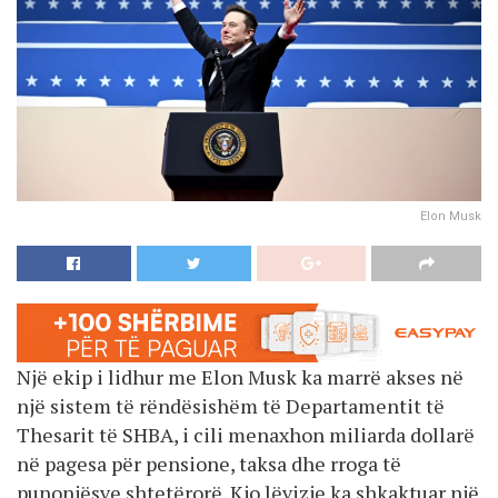
Elon Musk
Një ekip i lidhur me Elon Musk ka marrë akses në
një sistem të rëndësishëm të Departamentit të
Thesarit të SHBA, i cili menaxhon miliarda dollarë
në pagesa për pensione, taksa dhe rroga të
punonjësve shtetërorë. Kjo lëvizje ka shkaktuar një