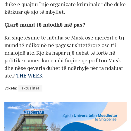
duke e quajtur “një organizatë kriminale” dhe duke
kërkuar që ajo të mbyllet.
Çfarë mund të ndodhë më pas?
Ka shqetësime të mëdha se Musk ose njerëzit e tij
mund të ndikojnë në pagesat shtetërore ose t’i
ndalojnë ato. Kjo ka hapur një debat të fortë në
politikën amerikane mbi fuqinë që po fiton Musk
dhe nëse qeveria duhet të ndërhyjë për ta ndaluar
atë./
THE WEEK
Etiketa:
aktualitet