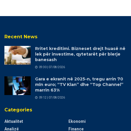
Recent News
Rritet kreditimi. Bizneset drejt huasë në
lek për investime, qytetarët për blerje
banesash
09:30 | 07/08/2026
Gara e ekranit në 2025-n, tregu arrin 70
mln euro; “TV Klan” dhe “Top Channel”
marrin 63%
09:12 | 07/08/2026
Categories
Aktualitet
Ekonomi
Analizë
Finance