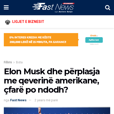
LIGJET E BIZNESIT
Fillimi
Bota
Elon Musk dhe përplasja
me qeverinë amerikane,
çfarë po ndodh?
nga
Fast News
2 years më parë