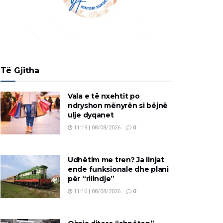
Të Gjitha
Vala e të nxehtit po
ndryshon mënyrën si bëjnë
ulje dyqanet
11:19 | 08/08/2026
0
Udhëtim me tren? Ja linjat
ende funksionale dhe plani
për “rilindje”
11:16 | 08/08/2026
0