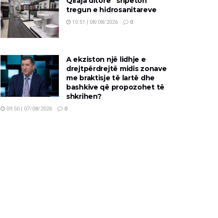
Qiraja ditore “shpëton”
tregun e hidrosanitareve
10:51 | 08/08/2026
0
A ekziston një lidhje e
drejtpërdrejtë midis zonave
me braktisje të lartë dhe
bashkive që propozohet të
shkrihen?
09:50 | 07/08/2026
0