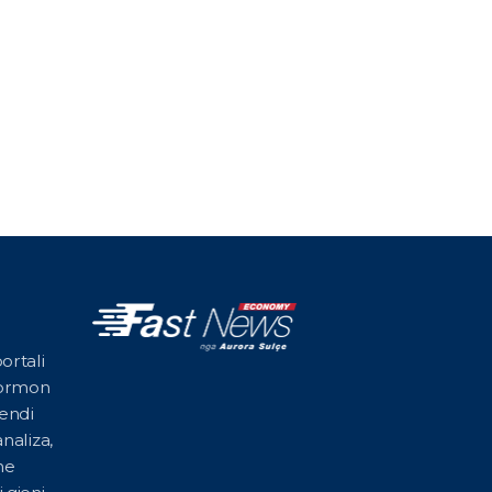
ortali
formon
vendi
naliza,
he