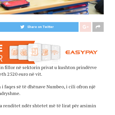
Share on Twitter
in fillor në sektorin privat u kushton prindërve
eth 2520 euro në vit.
 i faqes së të dhënave Numbeo, i cili ofron një
 ndryshme.
 renditet ndër shtetet më të lirat për arsimin