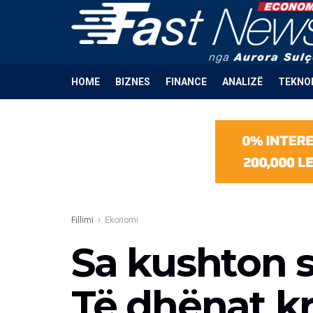
HOME
BIZNES
FINANCE
ANALIZË
TEKNO
Fillimi
Ekonomi
Sa kushton s
Të dhënat k