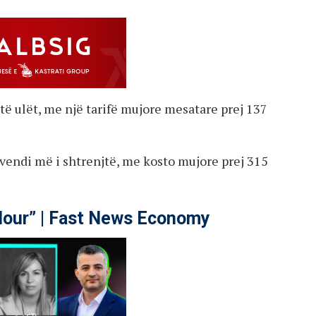
ë ulët, me një tarifë mujore mesatare prej 137
n vendi më i shtrenjtë, me kosto mujore prej 315
our” | Fast News Economy