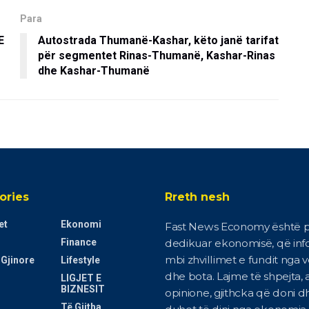
Para
E
Autostrada Thumanë-Kashar, këto janë tarifat
për segmentet Rinas-Thumanë, Kashar-Rinas
dhe Kashar-Thumanë
ories
Rreth nesh
et
Ekonomi
Fast News Economy është p
Finance
dedikuar ekonomisë, që in
mbi zhvillimet e fundit nga 
 Gjinore
Lifestyle
dhe bota. Lajme të shpejta, a
LIGJET E
BIZNESIT
opinione, gjithcka që doni d
Të Gjitha