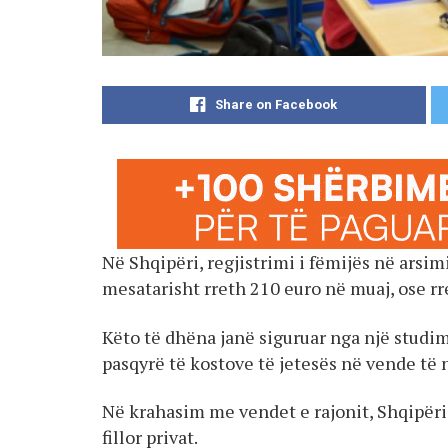
Share on Facebook
Në Shqipëri, regjistrimi i fëmijës në arsim
mesatarisht rreth 210 euro në muaj, ose rr
Këto të dhëna janë siguruar nga një studim
pasqyrë të kostove të jetesës në vende të
Në krahasim me vendet e rajonit, Shqipëria
fillor privat.