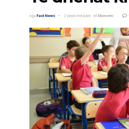
nga
Fast News
2 years më parë
në
Ekonomi