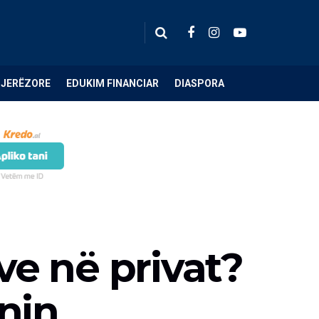
NJERËZORE
EDUKIM FINANCIAR
DIASPORA
ve në privat?
nin