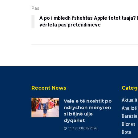
Pas
A po i mbledh fshehtas Apple fotot tuaja? 
vërteta pas pretendimeve
Recent News
Categ
Aktualit
Vala e të nxehtit po
ndryshon mënyrën
Analizë
si bëjnë ulje
Barazia
dyqanet
Biznes
11:19 | 08/08/2026
Bota