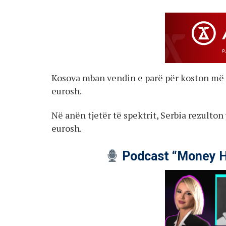
Kosova mban vendin e parë për koston më t
eurosh.
Në anën tjetër të spektrit, Serbia rezulto
eurosh.
Podcast “Money H