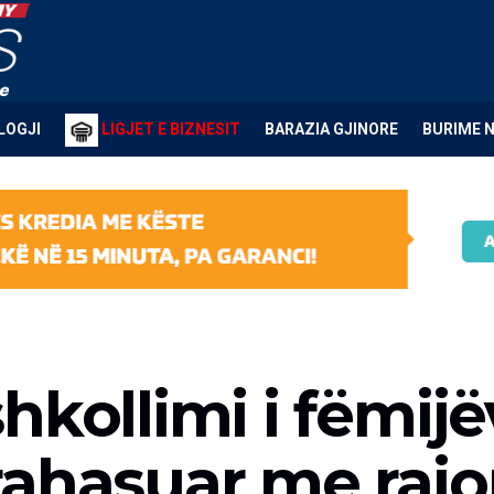
LOGJI
LIGJET E BIZNESIT
BARAZIA GJINORE
BURIME 
hkollimi i fëmijë
rahasuar me rajo