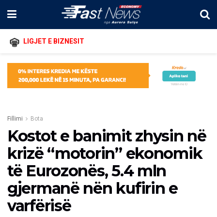
LIGJET E BIZNESIT
Fillimi
Bota
Kostot e banimit zhysin në
krizë “motorin” ekonomik
të Eurozonës, 5.4 mln
gjermanë nën kufirin e
varfërisë