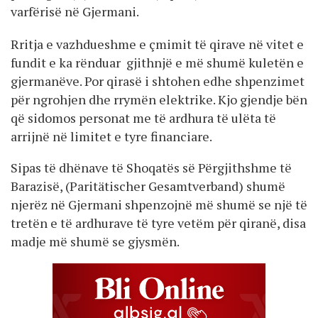
varfërisë në Gjermani.
Rritja e vazhdueshme e çmimit të qirave në vitet e
fundit e ka rënduar gjithnjë e më shumë kuletën e
gjermanëve. Por qirasë i shtohen edhe shpenzimet
për ngrohjen dhe rrymën elektrike. Kjo gjendje bën
që sidomos personat me të ardhura të ulëta të
arrijnë në limitet e tyre financiare.
Sipas të dhënave të Shoqatës së Përgjithshme të
Barazisë, (Paritätischer Gesamtverband) shumë
njerëz në Gjermani shpenzojnë më shumë se një të
tretën e të ardhurave të tyre vetëm për qiranë, disa
madje më shumë se gjysmën.