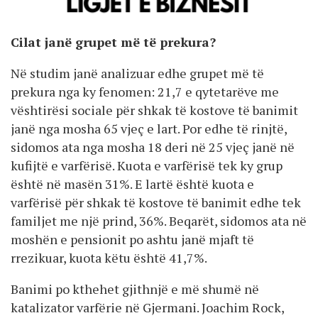
Cilat janë grupet më të prekura?
Në studim janë analizuar edhe grupet më të
prekura nga ky fenomen: 21,7 e qytetarëve me
vështirësi sociale për shkak të kostove të banimit
janë nga mosha 65 vjeç e lart. Por edhe të rinjtë,
sidomos ata nga mosha 18 deri në 25 vjeç janë në
kufijtë e varfërisë. Kuota e varfërisë tek ky grup
është në masën 31%. E lartë është kuota e
varfërisë për shkak të kostove të banimit edhe tek
familjet me një prind, 36%. Beqarët, sidomos ata në
moshën e pensionit po ashtu janë mjaft të
rrezikuar, kuota këtu është 41,7%.
Banimi po kthehet gjithnjë e më shumë në
katalizator varfërie në Gjermani. Joachim Rock,