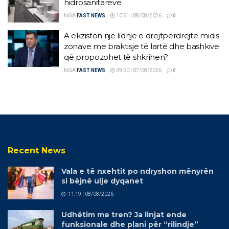
hidrosanitareve
NGA
FAST NEWS
10:51 | 08/08/2026
0
A ekziston një lidhje e drejtpërdrejtë midis
zonave me braktisje të lartë dhe bashkive
që propozohet të shkrihen?
NGA
FAST NEWS
09:50 | 07/08/2026
0
Recent News
Vala e të nxehtit po ndryshon mënyrën
si bëjnë ulje dyqanet
11:19 | 08/08/2026
Udhëtim me tren? Ja linjat ende
funksionale dhe plani për “rilindje”