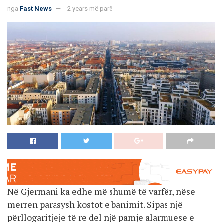
nga
Fast News
2 years më parë
Në Gjermani ka edhe më shumë të varfër, nëse
merren parasysh kostot e banimit. Sipas një
përllogaritjeje të re del një pamje alarmuese e