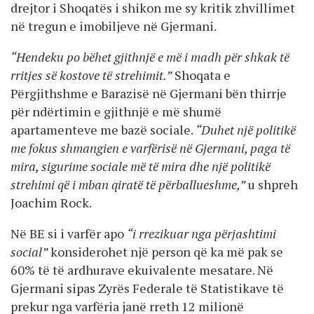
drejtor i Shoqatës i shikon me sy kritik zhvillimet
në tregun e imobiljeve në Gjermani.
“Hendeku po bëhet gjithnjë e më i madh për shkak të
rritjes së kostove të strehimit.”
Shoqata e
Përgjithshme e Barazisë në Gjermani bën thirrje
për ndërtimin e gjithnjë e më shumë
apartamenteve me bazë sociale.
“Duhet një politikë
me fokus shmangien e varfërisë në Gjermani, paga të
mira, sigurime sociale më të mira dhe një politikë
strehimi që i mban qiratë të përballueshme,”
u shpreh
Joachim Rock.
Në BE si i varfër apo
“i rrezikuar nga përjashtimi
social”
konsiderohet një person që ka më pak se
60% të të ardhurave ekuivalente mesatare. Në
Gjermani sipas Zyrës Federale të Statistikave të
prekur nga varfëria janë rreth 12 milionë