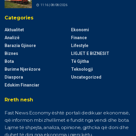
11:16 | 08/08/2026
Categories
Aktualitet
Ekonomi
Analizë
Finance
Barazia Gjinore
Lifestyle
Biznes
LIGJET E BIZNESIT
Bota
Të Gjitha
Burime Njerëzore
Teknologji
Diaspora
Uncategorized
Edukim Financiar
Rreth nesh
Fast News Economy është portali dedikuar ekonomisë,
që informon mbi zhvillimet e fundit nga vendi dhe bota.
Lajme të shpejta, analiza, opinione, gjithcka që doni dhe
duhet të dini nga ekonomia i gjeni këtu.