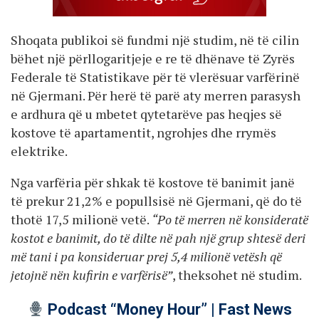
Shoqata publikoi së fundmi një studim, në të cilin
bëhet një përllogaritjeje e re të dhënave të Zyrës
Federale të Statistikave për të vlerësuar varfërinë
në Gjermani. Për herë të parë aty merren parasysh
e ardhura që u mbetet qytetarëve pas heqjes së
kostove të apartamentit, ngrohjes dhe rrymës
elektrike.
Nga varfëria për shkak të kostove të banimit janë
të prekur 21,2% e popullsisë në Gjermani, që do të
thotë 17,5 milionë vetë.
“Po të merren në konsideratë
kostot e banimit, do të dilte në pah një grup shtesë deri
më tani i pa konsideruar prej 5,4 milionë vetësh që
jetojnë nën kufirin e varfërisë”
, theksohet në studim.
Podcast “Money Hour” | Fast News