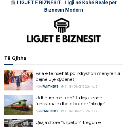
LIGJET E BIZNESIT | Ligji në Kohë Reale për
Biznesin Modern
Të Gjitha
Vala e të nxehtit po ndryshon mënyrën si
bëjnë ulje dyqanet
NGA
FAST NEWS
11:19 | 08/08/2026
0
Udhëtim me tren? Ja linjat ende
funksionale dhe plani për “rilindje”
NGA
FAST NEWS
11:16 | 08/08/2026
0
Qiraja ditore “shpëton” tregun e