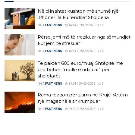
Në cilin shtet kushton më shumë një
iPhone? Ja ku renditet Shqipëria
NGA
FAST NEWS
14:14 | 09/08/2026
0
Përse jemi më të rrezikuar nga sëmundjet
kur jemi të stresuar
NGA
FAST NEWS
14:11 | 09/08/2026
0
Të paktën 600 euro/muaj; Shtëpitë me
qira bëhen “mollë e ndaluar” për
shqiptarët
NGA
FAST NEWS
13:54 | 09/08/2026
0
Rama reagon për zjarrin në Krujë: Vetëm
një magazinë e shkrumbuar
NGA
FAST NEWS
09:00 | 09/08/2026
0