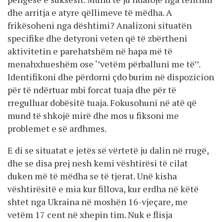
dhe arritja e atyre qëllimeve të mëdha. A
frikësoheni nga dështimi? Analizoni situatën
specifike dhe detyroni veten që të zbërtheni
aktivitetin e parehatshëm në hapa më të
menahxhueshëm ose ‘’vetëm përballuni me të’’.
Identifikoni dhe përdorni çdo burim në dispozicion
për të ndërtuar mbi forcat tuaja dhe për të
rregulluar dobësitë tuaja. Fokusohuni në atë që
mund të shkojë mirë dhe mos u fiksoni me
problemet e së ardhmes.
E di se situatat e jetës së vërtetë ju dalin në rrugë,
dhe se disa prej nesh kemi vështirësi të cilat
duken më të mëdha se të tjerat. Unë kisha
vështirësitë e mia kur fillova, kur erdha në këtë
shtet nga Ukraina në moshën 16-vjeçare, me
vetëm 17 cent në xhepin tim. Nuk e flisja