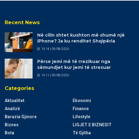
Recent News
Në cilin shtet kushton më shumë një
iPhone? Ja ku renditet Shqipëria
14:14 | 09/08/2026
Përse jemi më të rrezikuar nga
sëmundjet kur jemi të stresuar
14:11 | 09/08/2026
Categories
Aktualitet
Ekonomi
Analizë
Finance
Barazia Gjinore
Lifestyle
Biznes
LIGJET E BIZNESIT
Bota
Të Gjitha