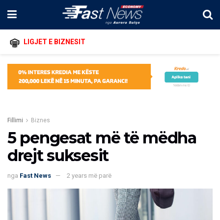
LIGJET E BIZNESIT
Fillimi
Biznes
5 pengesat më të mëdha
drejt suksesit
nga
Fast News
2 years më parë