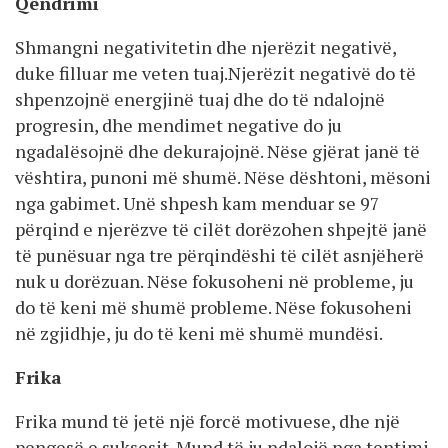
Qëndrimi
Shmangni negativitetin dhe njerëzit negativë,
duke filluar me veten tuaj.Njerëzit negativë do të
shpenzojnë energjinë tuaj dhe do të ndalojnë
progresin, dhe mendimet negative do ju
ngadalësojnë dhe dekurajojnë. Nëse gjërat janë të
vështira, punoni më shumë. Nëse dështoni, mësoni
nga gabimet. Unë shpesh kam menduar se 97
përqind e njerëzve të cilët dorëzohen shpejtë janë
të punësuar nga tre përqindëshi të cilët asnjëherë
nuk u dorëzuan. Nëse fokusoheni në probleme, ju
do të keni më shumë probleme. Nëse fokusoheni
në zgjidhje, ju do të keni më shumë mundësi.
Frika
Frika mund të jetë një forcë motivuese, dhe një
pengesë e suksesit. Mund të ju ndalojë nga tentimi