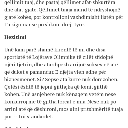
qëllimit tuaj, dhe pastaj qëllimet afat-shkurtëra
dhe afat-gjate. Qëllimet tuaja mund të ndryshojnë
gjatë kohës, por kontrolloni vazhdimisht listën për
t’u siguruar se po shkoni drejt tyre.
Hezitimi
Unë kam parë shumë klientë të mi dhe disa
sportistë të Lojërave Olimpike të cilët sfidojnë
njëri tjetrin, dhe ata shpesh arrijnë sukses në atë
që duket e pamundur. E njëjta vlen edhe për
biznesmenët. Si? Sepse ata kurrë nuk dorëzohen.
Çelësi është të jepni gjithçka që keni, gjithë
kohën. Unë asnjëherë nuk kënaqem vetëm nëse
konkurroj me të gjitha forcat e mia. Nëse nuk po
arrini atë që dëshironi, mos ulni pritshmëritë tuaja
por rritni standardet.