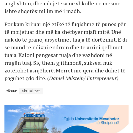
anglishten, dhe mbijetesa në shkollën e mesme
ishte shqetësimi im më i madh.
Por kam krijuar një etikë të fuqishme të punës për
të mbijetuar dhe më ka shërbyer mjaft mirë. Unë
nuk do të pranoj arsyetimet tuaja të dorëzimit. E di
se mund të ndizni ëndrrën dhe të arrini qëllimet
tuaja. Kaloni pengesat tuaja dhe vazhdoni në
rrugën tuaj. Siç them gjithmonë, suksesi nuk
zotërohet asnjëherë. Merret me qera dhe duhet të
paguhet çdo ditë. (
Daniel Milstein/ Entrepreneur)
Etiketa:
aktualitet