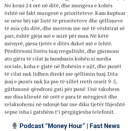
Ne kemi 24 orë në ditë, dhe mungesa e kohës
është në fakt mungesë e prioriteteve. Kam kuptuar
se nëse bëj një listë të prioriteteve dhe qëllimeve
të mia çdo ditë, dhe merrem me më të vështirat së
pari, është gjëja më e mirë për mua. Në këtë
mënyrë, pjesa tjetër e ditës duket më e lehtë.
Përditësoni listën tuaj rregullisht, dhe gjurmoni
ato gjëra të cilat ju humbasin kohën si media
sociale, koha e gjatë në ftohësin e ujit, dhe punët
të cilat nuk lidhen direkt me qëllimin tuaj. Dita
juaj e punës nuk ka pse të sillet rreth orarit 9-5,
gjithmonë qëndroni gati për punë. Unë takohem
me disa klientë në orët e para të mëngjesit dhe
relaksohemi në ndonjë bar ose diku tjetër thjeshtë
sepse isha i gatshëm t’i përgjigjesha telefonit.
Podcast “Money Hour” | Fast News