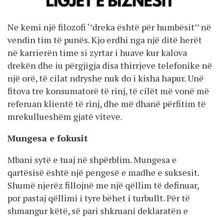
Ne kemi një filozofi ‘’dreka është për humbësit’’ në
vendin tim të punës. Kjo erdhi nga një ditë herët
në karrierën time si zyrtar i huave kur kalova
drekën dhe iu përgjigja disa thirrjeve telefonike në
një orë, të cilat ndryshe nuk do i kisha hapur. Unë
fitova tre konsumatorë të rinj, të cilët më vonë më
referuan klientë të rinj, dhe më dhanë përfitim të
mrekullueshëm gjatë viteve.
Mungesa e fokusit
Mbani sytë e tuaj në shpërblim. Mungesa e
qartësisë është një pengesë e madhe e suksesit.
Shumë njerëz fillojnë me një qëllim të definuar,
por pastaj qëllimi i tyre bëhet i turbullt. Për të
shmangur këtë, së pari shkruani deklaratën e