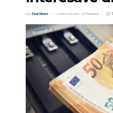
nga
Fast News
2 years më parë
në
Finance