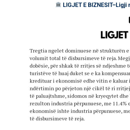
LIGJET E BIZNESIT–Ligji 
Tregtia ngelet dominuese në strukturën e
volumit total të disbursimeve të reja. Meg
dobësie, për shkak të rritjes së ndjeshme 
turistëve të huaj duket se e ka kompensuar 
kredituar i ekonomisë edhe vitin e kaluar i
ndërtimin po përjeton një cikël të ri rritje
të paluajtshme, sidomos në kryeqytet dhe b
rezulton industria përpunuese, me 11.4% e t
ekonomisë ishte industria përpunuese, me 
të disbursimeve të reja.