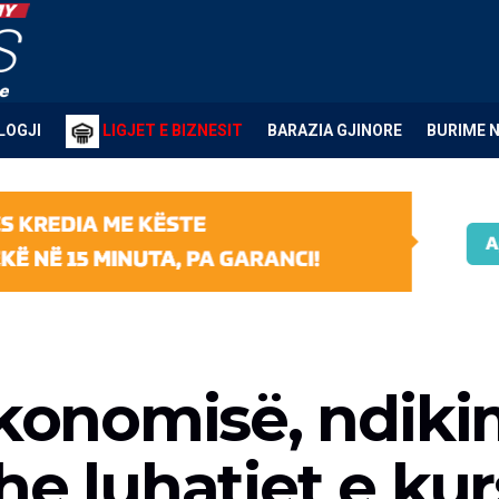
LOGJI
LIGJET E BIZNESIT
BARAZIA GJINORE
BURIME 
ekonomisë, ndikim
he luhatjet e kur