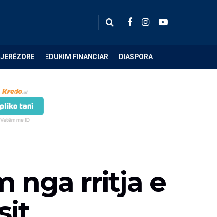
NJERËZORE
EDUKIM FINANCIAR
DIASPORA
 nga rritja e
sit