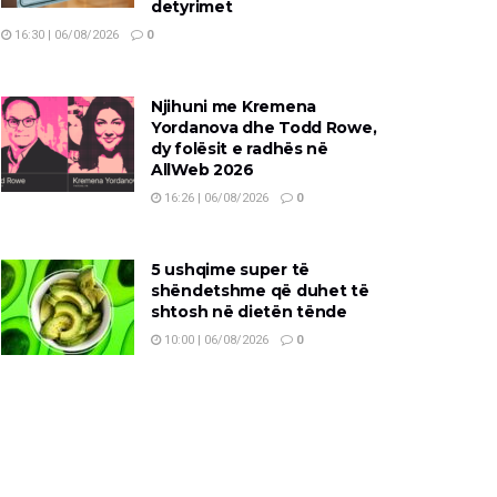
detyrimet
16:30 | 06/08/2026
0
Njihuni me Kremena
Yordanova dhe Todd Rowe,
dy folësit e radhës në
AllWeb 2026
16:26 | 06/08/2026
0
5 ushqime super të
shëndetshme që duhet të
shtosh në dietën tënde
10:00 | 06/08/2026
0