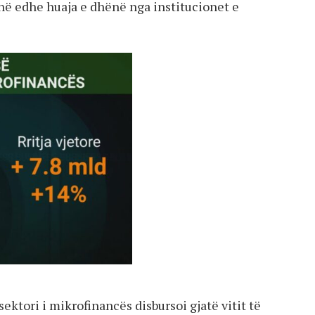
enë edhe huaja e dhënë nga institucionet e
ektori i mikrofinancës disbursoi gjatë vitit të