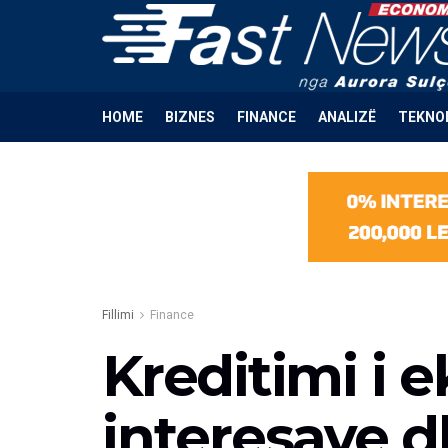
HOME
BIZNES
FINANCE
ANALIZË
TEKNO
Fillimi
Finance
Kreditimi i 
interesave d