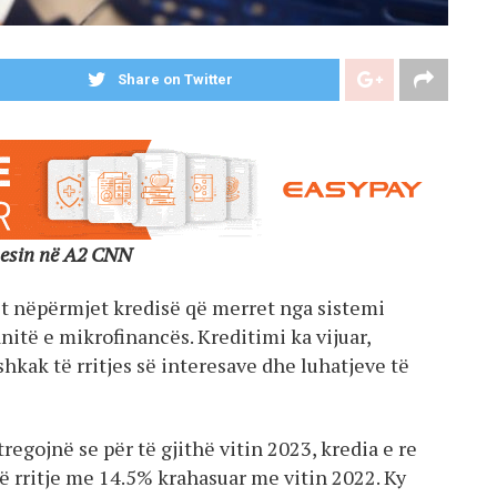
Share on Twitter
nesin në A2 CNN
t nëpërmjet kredisë që merret nga sistemi
itë e mikrofinancës. Kreditimi ka vijuar,
hkak të rritjes së interesave dhe luhatjeve të
egojnë se për të gjithë vitin 2023, kredia e re
në rritje me 14.5% krahasuar me vitin 2022. Ky