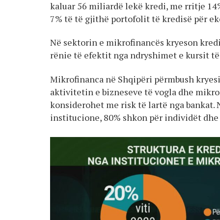
kaluar 56 miliardë lekë kredi, me rritje 1
7% të të gjithë portofolit të kredisë për 
Në sektorin e mikrofinancës kryeson kred
rënie të efektit nga ndryshimet e kursit t
Mikrofinanca në Shqipëri përmbush kryesi
aktivitetin e bizneseve të vogla dhe mikro
konsiderohet me risk të lartë nga bankat. 
institucione, 80% shkon për individët dhe