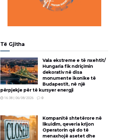
Të Gjitha
Vala ekstreme e të nxehtit/
Hungaria fik ndriçimin
dekorativ në disa
monumente ikonike të
Budapestit, në një
përpjekje për të kursyer energji
16:38 | 06/08/2026
0
Kompanitë shtetërore në
likuidim, qeveria krijon
Operatorin që do të
menaxhojë asetet dhe