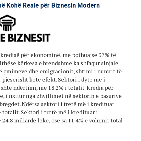
në Kohë Reale për Biznesin Modern
 kredisë për ekonominë, me pothuajse 37% të
jithëse kërkesa e brendshme ka shfaqur sinjale
të çmimeve dhe emigracionit, shtimi i numrit të
pjesërisht këtë efekt. Sektori i dytë më i
shte ndërtimi, me 18.2% i totalit. Kredia për
je, i nxitur nga zhvillimet në sektorin e pasurive
regdet. Ndërsa sektori i tretë më i kredituar
otalit. Sektori i tretë më i kredituar i
24.8 miliardë lekë, ose sa 11.4% e volumit total