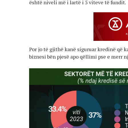
është niveli më i lartë i 5 viteve të fundit.
Por jo të gjithë kanë siguruar kredinë që k
biznesi bën pjesë apo qëllimi pse e merr nj