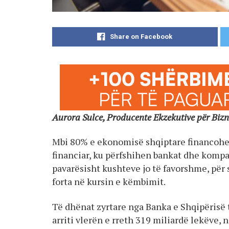
Share on Facebook
Aurora Sulce, Producente Ekzekutive për Biz
Mbi 80% e ekonomisë shqiptare financohe
financiar, ku përfshihen bankat dhe kompan
pavarësisht kushteve jo të favorshme, për s
forta në kursin e këmbimit.
Të dhënat zyrtare nga Banka e Shqipërisë tr
arriti vlerën e rreth 319 miliardë lekëve, 