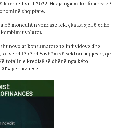
4% kundrejt vitit 2022. Huaja nga mikrofinanca zë
ekonominë shqiptare.
ia në monedhën vendase lek, çka ka sjellë edhe
ë këmbimit valutor.
sht nevojat konsumatore të individëve dhe
, ku vend të rëndësishëm zë sektori bujqësor, që
Në totalin e kredisë së dhënë nga këto
 20% për bizneset.