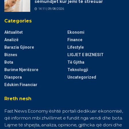
sëmundjet kur jemi të stresuar
14:11 | 09/08/2026
Categories
Aktualitet
Ekonomi
Analizë
Finance
Barazia Gjinore
Lifestyle
Biznes
LIGJET E BIZNESIT
Bota
Të Gjitha
Burime Njerëzore
Teknologji
Diaspora
Uncategorized
Edukim Financiar
Rreth nesh
Fast News Economy është portali dedikuar ekonomisë,
që informon mbi zhvillimet e fundit nga vendi dhe bota.
Lajme të shpejta, analiza, opinione, gjithcka që doni dhe