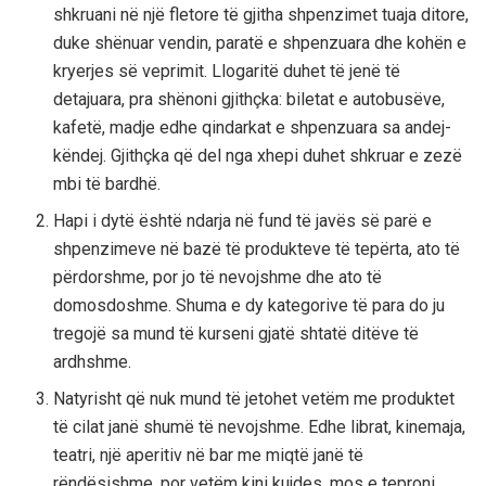
shkruani në një fletore të gjitha shpenzimet tuaja ditore,
duke shënuar vendin, paratë e shpenzuara dhe kohën e
kryerjes së veprimit. Llogaritë duhet të jenë të
detajuara, pra shënoni gjithçka: biletat e autobusëve,
kafetë, madje edhe qindarkat e shpenzuara sa andej-
këndej. Gjithçka që del nga xhepi duhet shkruar e zezë
mbi të bardhë.
Hapi i dytë është ndarja në fund të javës së parë e
shpenzimeve në bazë të produkteve të tepërta, ato të
përdorshme, por jo të nevojshme dhe ato të
domosdoshme. Shuma e dy kategorive të para do ju
tregojë sa mund të kurseni gjatë shtatë ditëve të
ardhshme.
Natyrisht që nuk mund të jetohet vetëm me produktet
të cilat janë shumë të nevojshme. Edhe librat, kinemaja,
teatri, një aperitiv në bar me miqtë janë të
rëndësishme, por vetëm kini kujdes, mos e teproni,