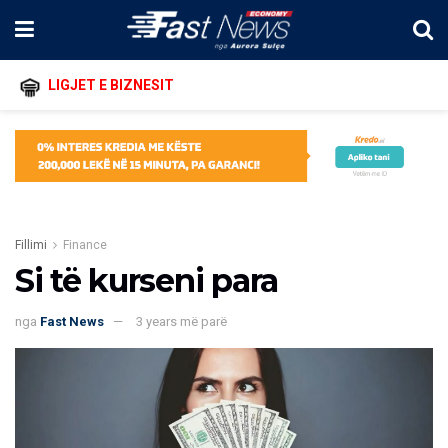
LIGJET E BIZNESIT
Fillimi
Finance
Si të kurseni para
nga
Fast News
3 years më parë