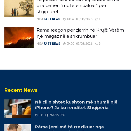
qira bëhen “mollë e ndaluar” për
shqiptarët
NGA
FAST NEWS
13:54 | 09/08/2026
0
Rama reagon për zjarrin në Krujë: Vetëm
një magazinë e shkrumbuar
NGA
FAST NEWS
09:00 | 09/08/2026
0
Recent News
Në cilin shtet kushton më shumë një
iPhone? Ja ku renditet Shqipëria
14:14 | 09/08/2026
Përse jemi më të rrezikuar nga