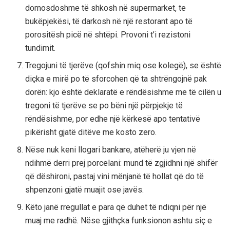
domosdoshme të shkosh në supermarket, te
bukëpjekësi, të darkosh në një restorant apo të
porositësh picë në shtëpi. Provoni t’i rezistoni
tundimit.
Tregojuni të tjerëve (qofshin miq ose kolegë), se është
diçka e mirë po të sforcohen që ta shtrëngojnë pak
dorën: kjo është deklaratë e rëndësishme me të cilën u
tregoni të tjerëve se po bëni një përpjekje të
rëndësishme, por edhe një kërkesë apo tentativë
pikërisht gjatë ditëve me kosto zero.
Nëse nuk keni llogari bankare, atëherë ju vjen në
ndihmë derri prej porcelani: mund të zgjidhni një shifër
që dëshironi, pastaj vini mënjanë të hollat që do të
shpenzoni gjatë muajit ose javës.
Këto janë rregullat e para që duhet të ndiqni për një
muaj me radhë. Nëse gjithçka funksionon ashtu siç e