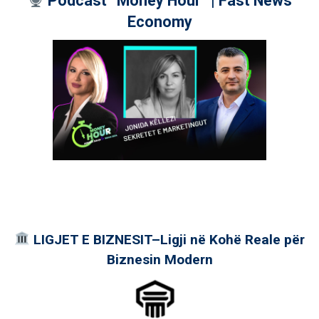
Podcast “Money Hour” | Fast News
Economy
LIGJET E BIZNESIT–Ligji në Kohë Reale për
Biznesin Modern