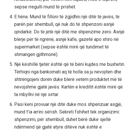
sepse rregulli mund të prishet.
E hëna. Mund të filloni të zgjidhni një ditë të javës, të
parën për shembull, që nuk do të shpenzoni asnjë
qindarkë. Do të jetë një ditë me shpenzime zero. Asnjë
blerje për të ngrënë, asnjë kafe, gazetë apo xhiro në
supermarket (sepse është mirë që tundimet të
shmangen gjithmonë).
Një këshillë tjetër është që të bëni kujdes me buxhetin.
Tërhiqni nga bankomati aq të holla sa ju nevojiten dhe
shtrëngojeni dorën duke blerë vetëm produktet më të
nevojshme gjatë javës. Kartën e kreditit është mirë që
ta mbyllni në një sirtar.
Pasi keni provuar një ditë duke mos shpenzuar asgjë,
mund t’ia arrini sërish. Sekreti fshihet tek organizimi:
shpenzimi, për shembull, duhet bërë duke sjellë
ndërmend që gjatë atyre ditëve nuk është e