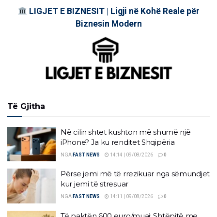
LIGJET E BIZNESIT | Ligji në Kohë Reale për
Biznesin Modern
Të Gjitha
Në cilin shtet kushton më shumë një
iPhone? Ja ku renditet Shqipëria
NGA
FAST NEWS
14:14 | 09/08/2026
0
Përse jemi më të rrezikuar nga sëmundjet
kur jemi të stresuar
NGA
FAST NEWS
14:11 | 09/08/2026
0
Të paktën 600 euro/muaj; Shtëpitë me