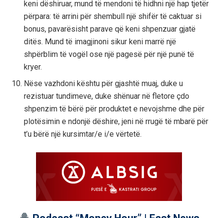
keni dëshiruar, mund të mendoni të hidhni një hap tjetër
përpara: të arrini për shembull një shifër të caktuar si
bonus, pavarësisht parave që keni shpenzuar gjatë
ditës. Mund të imagjinoni sikur keni marrë një
shpërblim të vogël ose një pagesë për një punë të
kryer.
Nëse vazhdoni kështu për gjashtë muaj, duke u
rezistuar tundimeve, duke shënuar në fletore çdo
shpenzim të bërë për produktet e nevojshme dhe për
plotësimin e ndonjë dëshire, jeni në rrugë të mbarë për
t’u bërë një kursimtar/e i/e vërtetë.