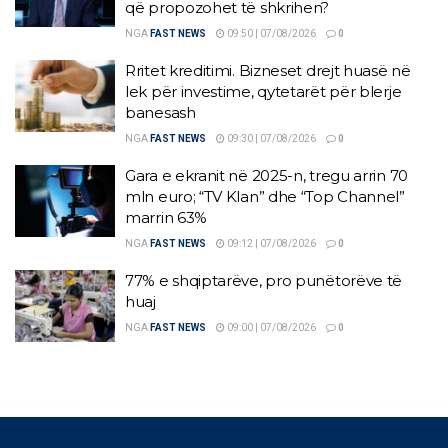
që propozohet të shkrihen?
NGA
FAST NEWS
09:50 | 07/08/2026
0
Rritet kreditimi. Bizneset drejt huasë në
lek për investime, qytetarët për blerje
banesash
NGA
FAST NEWS
09:30 | 07/08/2026
0
Gara e ekranit në 2025-n, tregu arrin 70
mln euro; “TV Klan” dhe “Top Channel”
marrin 63%
NGA
FAST NEWS
09:12 | 07/08/2026
0
77% e shqiptarëve, pro punëtorëve të
huaj
NGA
FAST NEWS
09:00 | 07/08/2026
0