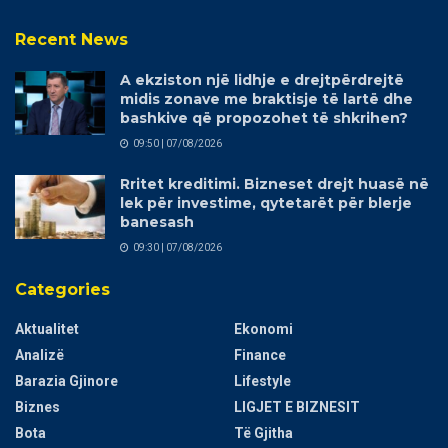
Recent News
A ekziston një lidhje e drejtpërdrejtë
midis zonave me braktisje të lartë dhe
bashkive që propozohet të shkrihen?
09:50 | 07/08/2026
Rritet kreditimi. Bizneset drejt huasë në
lek për investime, qytetarët për blerje
banesash
09:30 | 07/08/2026
Categories
Aktualitet
Ekonomi
Analizë
Finance
Barazia Gjinore
Lifestyle
Biznes
LIGJET E BIZNESIT
Bota
Të Gjitha