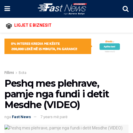
LIGJET E BIZNESIT
Fillimi
Bota
Peshq mes plehrave,
pamje nga fundi i detit
Mesdhe (VIDEO)
nga
Fast News
7 years më parë