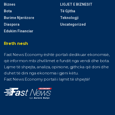
Biznes
LIGJET E BIZNESIT
Bota
Të Gjitha
Burime Njerëzore
Teknologji
Diaspora
Uncategorized
Edukim Financiar
Rreth nesh
Fast News Economy është portali dedikuar ekonomisë,
që informon mbi zhvillimet e fundit nga vendi dhe bota.
Lajme të shpejta, analiza, opinione, gjithcka që doni dhe
duhet të dini nga ekonomia i gjeni këtu.
Fast News Economy portali i lajmit të shpejtë!