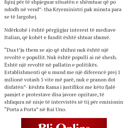
fqinj për të shpjeguar situatën e shëmtuar që po
ndodh në vend”- tha Kryeministri pak minuta para
se të largohej.
Ndërkohë i është përgjigjur interest të mediave
Italian, që kohët e fundit është shtuar shumë.
“Dua t’ju them se ajo që shihni nuk është një
revoltë e popullit. Nuk është populli ai në shesh.
Është një revoltë në pallatin e politikës.
Establishmenti që u mund me një diferencë prej 1
milionë votash 5 vite më parë, nuk e pranon dot
disfatën”- kështu Rama i justifikoi me këto fjalë
pamjet e protestave disa javore opzitare, të
shfaqura në nisje të intervistës së tij për emisionin
“Porta a Porta” në Rai Uno.