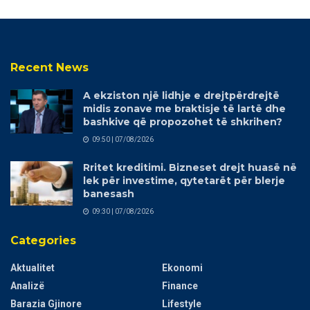
Recent News
A ekziston një lidhje e drejtpërdrejtë
midis zonave me braktisje të lartë dhe
bashkive që propozohet të shkrihen?
09:50 | 07/08/2026
Rritet kreditimi. Bizneset drejt huasë në
lek për investime, qytetarët për blerje
banesash
09:30 | 07/08/2026
Categories
Aktualitet
Ekonomi
Analizë
Finance
Barazia Gjinore
Lifestyle