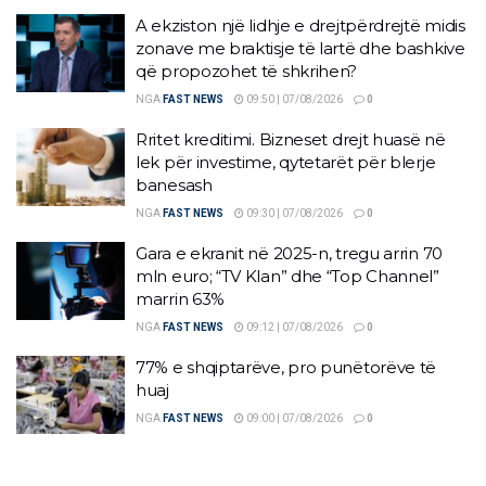
A ekziston një lidhje e drejtpërdrejtë midis
zonave me braktisje të lartë dhe bashkive
që propozohet të shkrihen?
NGA
FAST NEWS
09:50 | 07/08/2026
0
Rritet kreditimi. Bizneset drejt huasë në
lek për investime, qytetarët për blerje
banesash
NGA
FAST NEWS
09:30 | 07/08/2026
0
Gara e ekranit në 2025-n, tregu arrin 70
mln euro; “TV Klan” dhe “Top Channel”
marrin 63%
NGA
FAST NEWS
09:12 | 07/08/2026
0
77% e shqiptarëve, pro punëtorëve të
huaj
NGA
FAST NEWS
09:00 | 07/08/2026
0