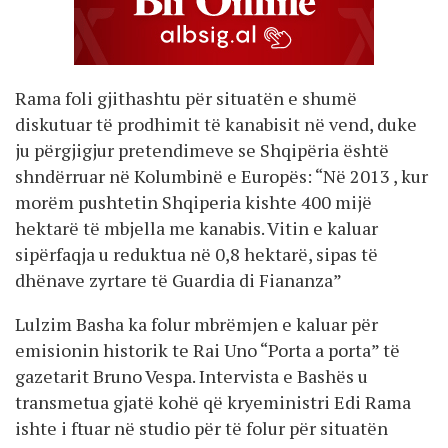
Rama foli gjithashtu për situatën e shumë
diskutuar të prodhimit të kanabisit në vend, duke
ju përgjigjur pretendimeve se Shqipëria është
shndërruar në Kolumbinë e Europës: “Në 2013 , kur
morëm pushtetin Shqiperia kishte 400 mijë
hektarë të mbjella me kanabis. Vitin e kaluar
sipërfaqja u reduktua në 0,8 hektarë, sipas të
dhënave zyrtare të Guardia di Fiananza”
Lulzim Basha ka folur mbrëmjen e kaluar për
emisionin historik te Rai Uno “Porta a porta” të
gazetarit Bruno Vespa. Intervista e Bashës u
transmetua gjatë kohë që kryeministri Edi Rama
ishte i ftuar në studio për të folur për situatën