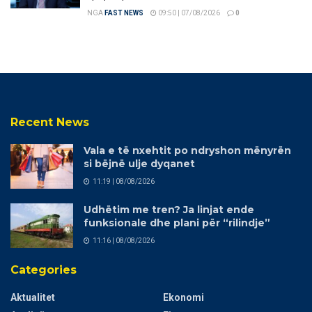
NGA
FAST NEWS
09:50 | 07/08/2026
0
Recent News
Vala e të nxehtit po ndryshon mënyrën
si bëjnë ulje dyqanet
11:19 | 08/08/2026
Udhëtim me tren? Ja linjat ende
funksionale dhe plani për “rilindje”
11:16 | 08/08/2026
Categories
Aktualitet
Ekonomi