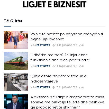
Të Gjitha
Vala e të nxehtit po ndryshon mënyrën si
bëjnë ulje dyqanet
NGA
FAST NEWS
11:19 | 08/08/2026
0
Udhëtim me tren? Ja linjat ende
funksionale dhe plani për “rilindje”
NGA
FAST NEWS
11:16 | 08/08/2026
0
Qiraja ditore “shpëton” tregun e
hidrosanitareve
NGA
FAST NEWS
10:51 | 08/08/2026
0
A ekziston një lidhje e drejtpërdrejtë midis
zonave me braktisje të lartë dhe bashkive
që propozohet të shkrihen?