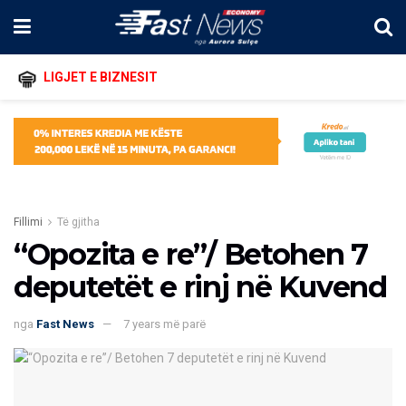
LIGJET E BIZNESIT
Fillimi
Të gjitha
“Opozita e re”/ Betohen 7
deputetët e rinj në Kuvend
nga
Fast News
7 years më parë