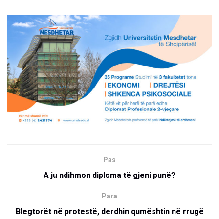
Pas
A ju ndihmon diploma të gjeni punë?
Para
Blegtorët në protestë, derdhin qumështin në rrugë