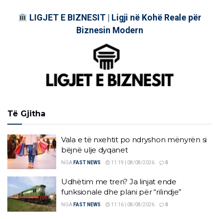
LIGJET E BIZNESIT | Ligji në Kohë Reale për
Biznesin Modern
Të Gjitha
Vala e të nxehtit po ndryshon mënyrën si
bëjnë ulje dyqanet
NGA
FAST NEWS
11:19 | 08/08/2026
0
Udhëtim me tren? Ja linjat ende
funksionale dhe plani për “rilindje”
NGA
FAST NEWS
11:16 | 08/08/2026
0