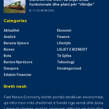
funksionale dhe plani për “rilindje”
11:16 | 08/08/2026
Categories
Aktualitet
Ekonomi
Analizë
Finance
Barazia Gjinore
Lifestyle
Biznes
LIGJET E BIZNESIT
Bota
Të Gjitha
Burime Njerëzore
Teknologji
Diaspora
Uncategorized
Edukim Financiar
Rreth nesh
Fast News Economy është portali dedikuar ekonomisë,
që informon mbi zhvillimet e fundit nga vendi dhe bota.
Lajme të shpejta, analiza, opinione, gjithcka që doni dhe