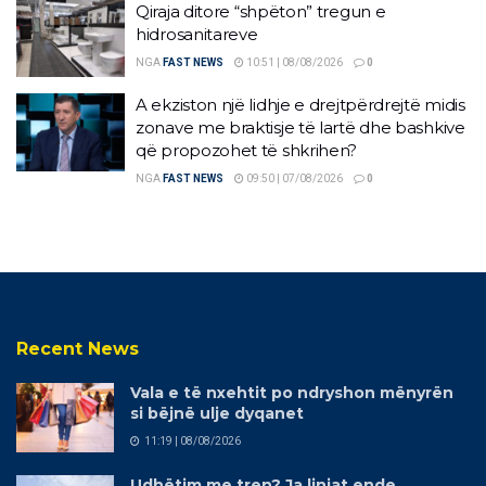
Qiraja ditore “shpëton” tregun e
hidrosanitareve
NGA
FAST NEWS
10:51 | 08/08/2026
0
A ekziston një lidhje e drejtpërdrejtë midis
zonave me braktisje të lartë dhe bashkive
që propozohet të shkrihen?
NGA
FAST NEWS
09:50 | 07/08/2026
0
Recent News
Vala e të nxehtit po ndryshon mënyrën
si bëjnë ulje dyqanet
11:19 | 08/08/2026
Udhëtim me tren? Ja linjat ende