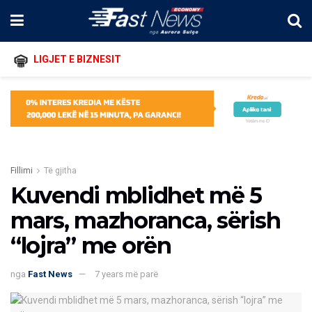
LIGJET E BIZNESIT
Fillimi
Të gjitha
Kuvendi mblidhet më 5
mars, mazhoranca, sërish
“lojra” me orën
nga
Fast News
7 years më parë