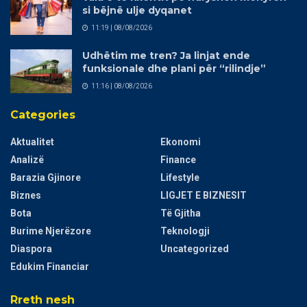
si bëjnë ulje dyqanet
11:19 | 08/08/2026
Udhëtim me tren? Ja linjat ende
funksionale dhe plani për “rilindje”
11:16 | 08/08/2026
Categories
Aktualitet
Ekonomi
Analizë
Finance
Barazia Gjinore
Lifestyle
Biznes
LIGJET E BIZNESIT
Bota
Të Gjitha
Burime Njerëzore
Teknologji
Diaspora
Uncategorized
Edukim Financiar
Rreth nesh