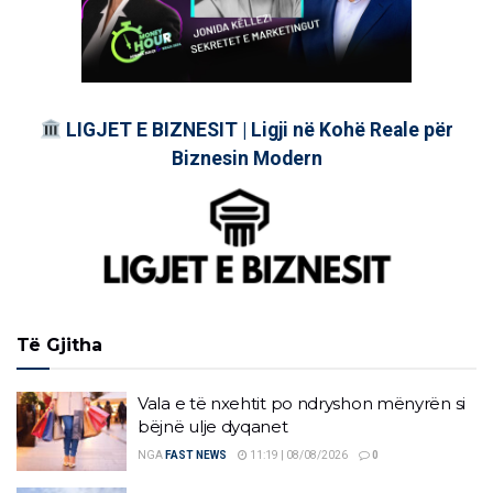
LIGJET E BIZNESIT | Ligji në Kohë Reale për
Biznesin Modern
Të Gjitha
Vala e të nxehtit po ndryshon mënyrën si
bëjnë ulje dyqanet
NGA
FAST NEWS
11:19 | 08/08/2026
0