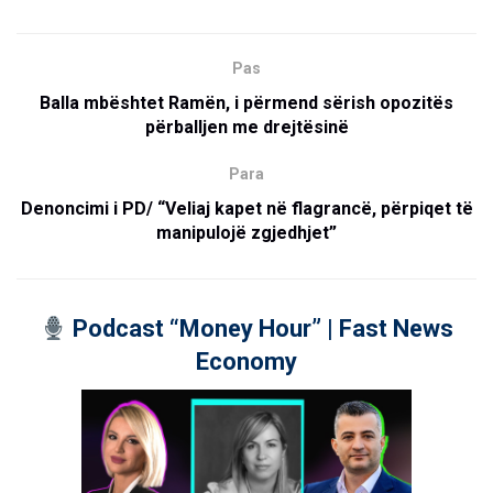
Pas
Balla mbështet Ramën, i përmend sërish opozitës
përballjen me drejtësinë
Para
Denoncimi i PD/ “Veliaj kapet në flagrancë, përpiqet të
manipulojë zgjedhjet”
Podcast “Money Hour” | Fast News
Economy