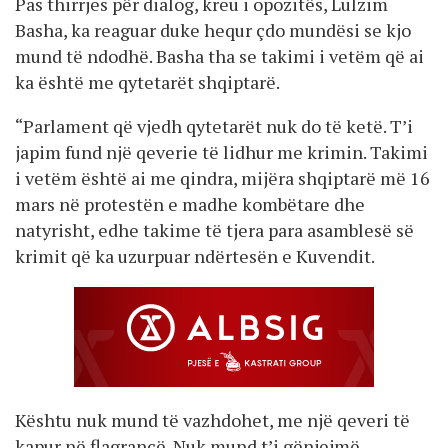
Pas thirrjes për dialog, kreu i opozitës, Lulzim
Basha, ka reaguar duke hequr çdo mundësi se kjo
mund të ndodhë. Basha tha se takimi i vetëm që ai
ka është me qytetarët shqiptarë.
“Parlament që vjedh qytetarët nuk do të ketë. T’i
japim fund një qeverie të lidhur me krimin. Takimi
i vetëm është ai me qindra, mijëra shqiptarë më 16
mars në protestën e madhe kombëtare dhe
natyrisht, edhe takime të tjera para asamblesë së
krimit që ka uzurpuar ndërtesën e Kuvendit.
Kështu nuk mund të vazhdohet, me një qeveri të
kapur në flagrancë. Nuk mund t’i gënjejmë