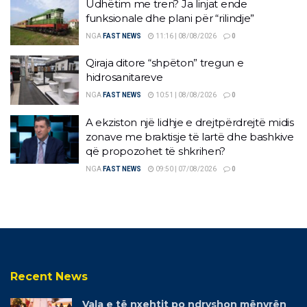
Udhëtim me tren? Ja linjat ende
funksionale dhe plani për “rilindje”
NGA
FAST NEWS
11:16 | 08/08/2026
0
Qiraja ditore “shpëton” tregun e
hidrosanitareve
NGA
FAST NEWS
10:51 | 08/08/2026
0
A ekziston një lidhje e drejtpërdrejtë midis
zonave me braktisje të lartë dhe bashkive
që propozohet të shkrihen?
NGA
FAST NEWS
09:50 | 07/08/2026
0
Recent News
Vala e të nxehtit po ndryshon mënyrën