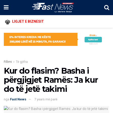
LIGJET E BIZNESIT
Fillimi
Të gjitha
Kur do flasim? Basha i
përgjigjet Ramës: Ja kur
do të jetë takimi
nga
Fast News
7 years më parë