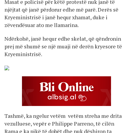
Masat e policisë për këtë protestë nuk janë të
njëjtat që janë përdorur edhe më parë. Derës së
Kryeministrisë i janë hequr xhamat, duke i
zëvendësuar ato me llamarina.
Ndërkohë, janë hequr edhe skelat, që qëndronin
prej më shumë se një muaji në derën kryesore të
Kryeministrisë.
Tashmë, ka ngelur vetëm vetëm streha me drita
vezulluese, vepër e Philippe Parreno, të cilën
Rama e ka pikë të dobët dhe nuk dëshiron ta