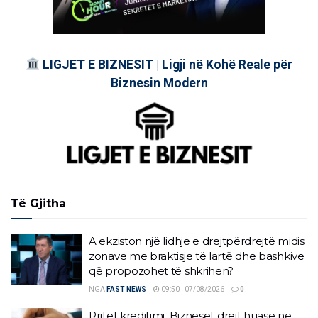
LIGJET E BIZNESIT | Ligji në Kohë Reale për
Biznesin Modern
Të Gjitha
A ekziston një lidhje e drejtpërdrejtë midis
zonave me braktisje të lartë dhe bashkive
që propozohet të shkrihen?
NGA
FAST NEWS
09:50 | 07/08/2026
0
Rritet kreditimi. Bizneset drejt huasë në