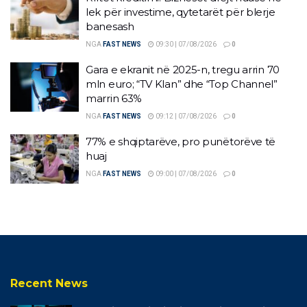
lek për investime, qytetarët për blerje
banesash
NGA
FAST NEWS
09:30 | 07/08/2026
0
Gara e ekranit në 2025-n, tregu arrin 70
mln euro; “TV Klan” dhe “Top Channel”
marrin 63%
NGA
FAST NEWS
09:12 | 07/08/2026
0
77% e shqiptarëve, pro punëtorëve të
huaj
NGA
FAST NEWS
09:00 | 07/08/2026
0
Recent News