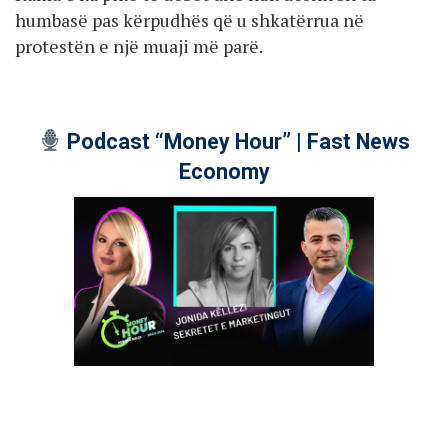
humbasë pas kërpudhës që u shkatërrua në
protestën e një muaji më parë.
Podcast “Money Hour” | Fast News
Economy