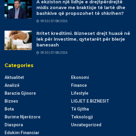
A ekziston një lidhje e drejtpërdrejtë
midis zonave me braktisje të lartë dhe
bashkive që propozohet të shkrihen?
09:50 | 07/08/2026
Rritet kreditimi. Bizneset drejt huasë në
lek për investime, qytetarët për blerje
banesash
09:30 | 07/08/2026
Categories
Aktualitet
Ekonomi
Analizë
Finance
Barazia Gjinore
Lifestyle
Biznes
LIGJET E BIZNESIT
Bota
Të Gjitha
Burime Njerëzore
Teknologji
Diaspora
Uncategorized
Edukim Financiar