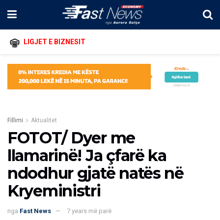
LIGJET E BIZNESIT
Fillimi
Aktualitet
FOTOT/ Dyer me
llamarinë! Ja çfarë ka
ndodhur gjatë natës në
Kryeministri
nga
Fast News
7 years më parë