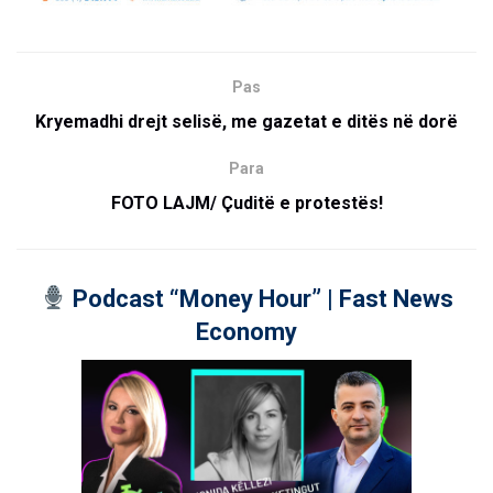
Pas
Kryemadhi drejt selisë, me gazetat e ditës në dorë
Para
FOTO LAJM/ Çuditë e protestës!
Podcast “Money Hour” | Fast News
Economy