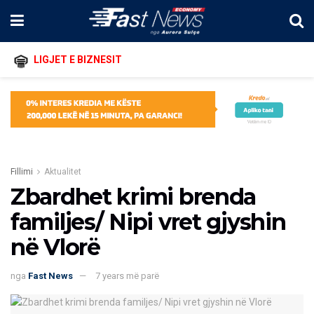
LIGJET E BIZNESIT
Fillimi
Aktualitet
Zbardhet krimi brenda
familjes/ Nipi vret gjyshin
në Vlorë
nga
Fast News
7 years më parë