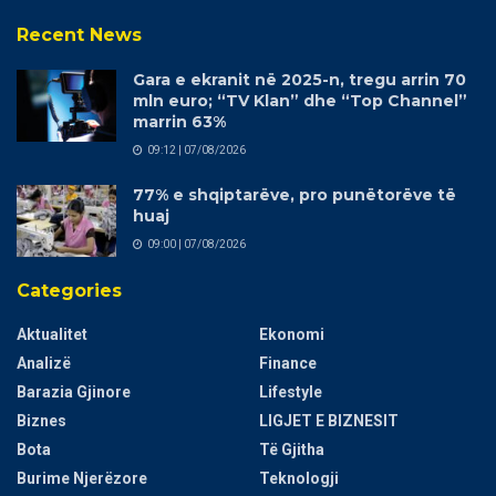
Recent News
Gara e ekranit në 2025-n, tregu arrin 70
mln euro; “TV Klan” dhe “Top Channel”
marrin 63%
09:12 | 07/08/2026
77% e shqiptarëve, pro punëtorëve të
huaj
09:00 | 07/08/2026
Categories
Aktualitet
Ekonomi
Analizë
Finance
Barazia Gjinore
Lifestyle
Biznes
LIGJET E BIZNESIT
Bota
Të Gjitha
Burime Njerëzore
Teknologji