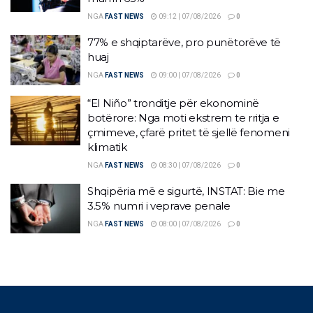
NGA
FAST NEWS
09:12 | 07/08/2026
0
77% e shqiptarëve, pro punëtorëve të
huaj
NGA
FAST NEWS
09:00 | 07/08/2026
0
“El Niño” tronditje për ekonominë
botërore: Nga moti ekstrem te rritja e
çmimeve, çfarë pritet të sjellë fenomeni
klimatik
NGA
FAST NEWS
08:30 | 07/08/2026
0
Shqipëria më e sigurtë, INSTAT: Bie me
3.5% numri i veprave penale
NGA
FAST NEWS
08:00 | 07/08/2026
0