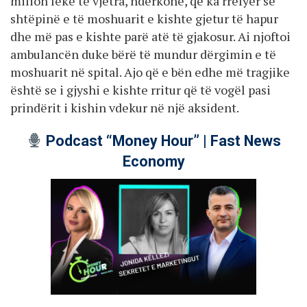
milion lekë të vjetra, ndërkohë, që ka rrëfyer se
shtëpinë e të moshuarit e kishte gjetur të hapur
dhe më pas e kishte parë atë të gjakosur. Ai njoftoi
ambulancën duke bërë të mundur dërgimin e të
moshuarit në spital. Ajo që e bën edhe më tragjike
është se i gjyshi e kishte rritur që të vogël pasi
prindërit i kishin vdekur në një aksident.
Podcast “Money Hour” | Fast News
Economy