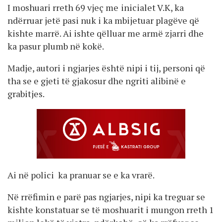
I moshuari rreth 69 vjeç me
inicialet V.K, ka
ndërruar jetë pasi nuk i ka mbijetuar plagëve që
kishte marrë. Ai ishte qëlluar me armë zjarri dhe
ka pasur plumb në kokë.
Madje, autori i ngjarjes është nipi i tij, personi që
tha se e gjeti të gjakosur dhe ngriti alibinë e
grabitjes.
Ai në polici ka pranuar se e ka vrarë.
Në rrëfimin e parë pas ngjarjes, nipi ka treguar se
kishte konstatuar se të moshuarit i mungon rreth 1