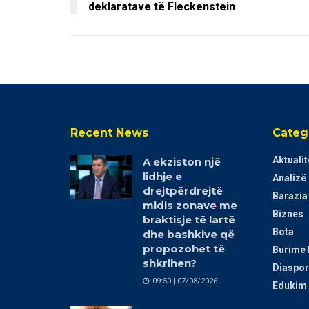
deklaratave të Fleckenstein
Recent News
Categ
Aktualit
A ekziston një
lidhje e
Analizë
drejtpërdrejtë
Barazia
midis zonave me
Biznes
braktisje të lartë
Bota
dhe bashkive që
propozohet të
Burime 
shkrihen?
Diaspor
09:50 | 07/08/2026
Edukim 