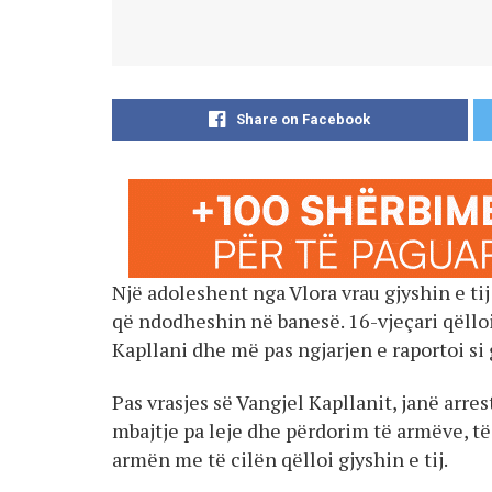
Share on Facebook
Një adoleshent nga Vlora vrau gjyshin e tij 
që ndodheshin në banesë. 16-vjeçari qëlloi
Kapllani dhe më pas ngjarjen e raportoi si 
Pas vrasjes së Vangjel Kapllanit, janë arrest
mbajtje pa leje dhe përdorim të armëve, të
armën me të cilën qëlloi gjyshin e tij.