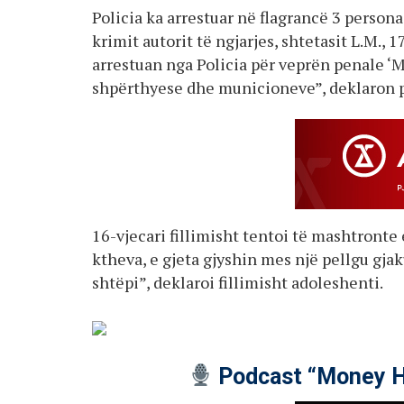
Policia ka arrestuar në flagrancë 3 persona
krimit autorit të ngjarjes, shtetasit L.M., 17
arrestuan nga Policia për veprën penale ‘
shpërthyese dhe municioneve”, deklaron po
16-vjecari fillimisht tentoi të mashtronte 
ktheva, e gjeta gjyshin mes një pellgu gja
shtëpi”, deklaroi fillimisht adoleshenti.
Podcast “Money H