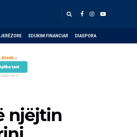
NJERËZORE
EDUKIM FINANCIAR
DIASPORA
 njëjtin
inj