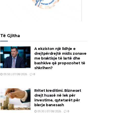
Të Gjitha
A ekziston një lidhje e
drejtpërdrejtë midis zonave
me braktisje të lartë dhe
bashkive që propozohet të
shkrihen?
09:50 | 07/08/2026
0
Rritet kreditimi. Bizneset
drejt huasë në lek për
investime, qytetarët për
blerje banesash
09:30 | 07/08/2026
0