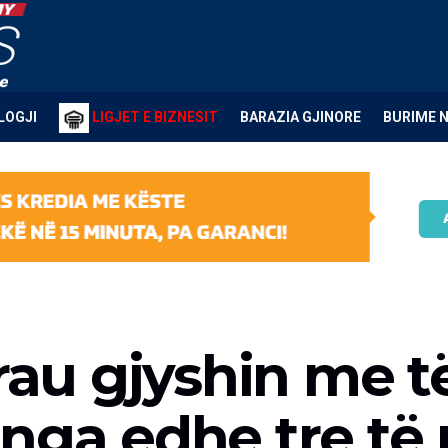
LOGJI
LIGJET E BIZNESIT
BARAZIA GJINORE
BURIME 
rau gjyshin me të
nga edhe tre të r