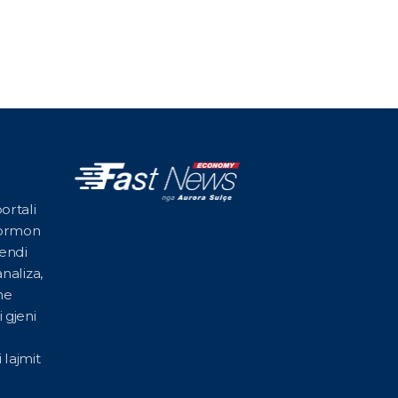
ortali
formon
vendi
naliza,
he
 gjeni
 lajmit