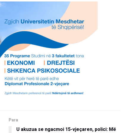
Para
U akuzua se ngacmoi 15-vjeçaren, polici: Më