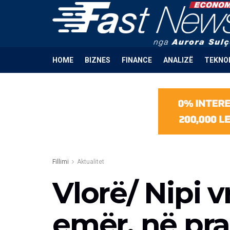
HOME
BIZNES
FINANCE
ANALIZË
TEKNO
Fillimi
Aktualitet
Vlorë/ Nipi v
emër, në pra