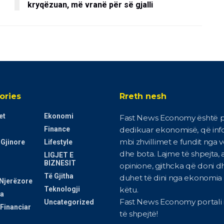
kryqëzuan, më vranë për së gjalli
ories
Rreth nesh
et
Ekonomi
Fast News Economy është p
Finance
dedikuar ekonomisë, që in
mbi zhvillimet e fundit nga 
 Gjinore
Lifestyle
dhe bota. Lajme të shpejta, a
LIGJET E
BIZNESIT
opinione, gjithcka që doni d
Të Gjitha
duhet të dini nga ekonomia i
Njerëzore
Teknologji
këtu.
a
Fast News Economy portali i
Uncategorized
Financiar
të shpejtë!