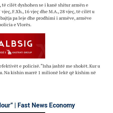
, të cilët dyshohen se i kanë shitur armën e
 vjeç, F.Xh., 16 vjeç dhe M.A., 28 vjeç, të cilët u
Mbajtja pa leje dhe prodhimi i armëve, armëve
licia e Vlorës.
efektivët e policisë. “Isha jashtë me shokët. Kur u
ku. Na kishin marrë 1 milionë lekë që kishim në
our” | Fast News Economy