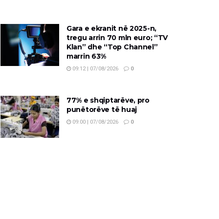
Gara e ekranit në 2025-n,
tregu arrin 70 mln euro; “TV
Klan” dhe “Top Channel”
marrin 63%
09:12 | 07/08/2026
0
77% e shqiptarëve, pro
punëtorëve të huaj
09:00 | 07/08/2026
0