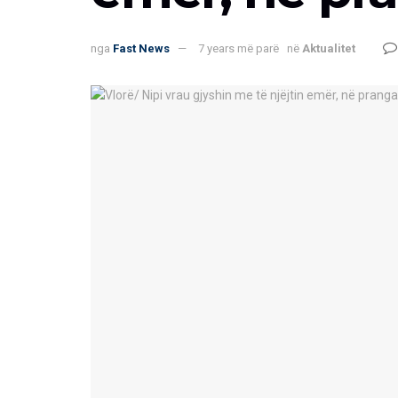
nga
Fast News
7 years më parë
në
Aktualitet