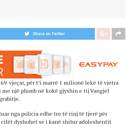
Share on Twitter
69-vjeçar, për t’i marrë 1 milionë lekë të vjetra
 me një plumb në kokë gjyshin e tij Vangjel
grabitje.
uar nga policia edhe tre të rinj të tjerë për
 cilët dyshohet se i kanë shitur adoleshentit