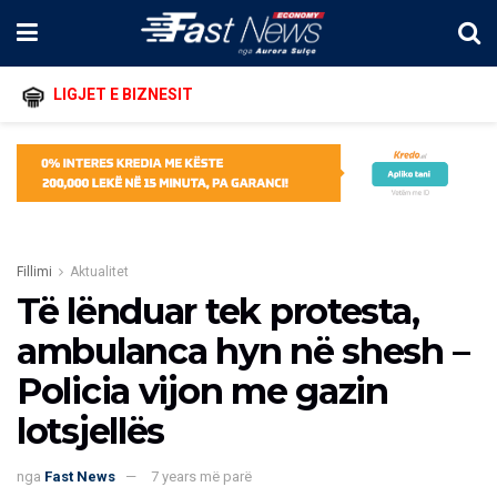
LIGJET E BIZNESIT
Fillimi
Aktualitet
Të lënduar tek protesta,
ambulanca hyn në shesh –
Policia vijon me gazin
lotsjellës
nga
Fast News
7 years më parë