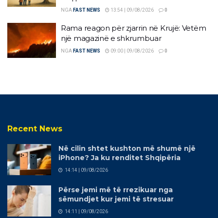
NGA
FAST NEWS
13:54 | 09/08/2026
0
Rama reagon për zjarrin në Krujë: Vetëm
një magazinë e shkrumbuar
NGA
FAST NEWS
09:00 | 09/08/2026
0
Recent News
Në cilin shtet kushton më shumë një
iPhone? Ja ku renditet Shqipëria
14:14 | 09/08/2026
Përse jemi më të rrezikuar nga
sëmundjet kur jemi të stresuar
14:11 | 09/08/2026