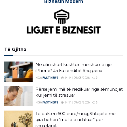
Biznesin Modern
Të Gjitha
Në cilin shtet kushton më shumë një
iPhone? Ja ku renditet Shqipëria
NGA
FAST NEWS
14:14 | 09/08/2026
0
Përse jemi më të rrezikuar nga sëmundjet
kur jemi të stresuar
NGA
FAST NEWS
14:11 | 09/08/2026
0
Të paktën 600 euro/muaj; Shtëpitë me
qira bëhen “mollë e ndaluar” për
shqiptarët