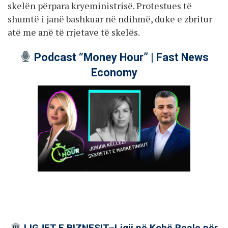
skelën përpara kryeministrisë. Protestues të
shumtë i janë bashkuar në ndihmë, duke e zbritur
atë me anë të rrjetave të skelës.
Podcast “Money Hour” | Fast News
Economy
LIGJET E BIZNESIT–Ligji në Kohë Reale për