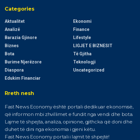
Categories
Aktualitet
Ekonomi
Analizë
Finance
Barazia Gjinore
Lifestyle
Biznes
LIGJET E BIZNESIT
Bota
Të Gjitha
Burime Njerëzore
Teknologji
Diaspora
Uncategorized
Edukim Financiar
Rreth nesh
Fast News Economy është portali dedikuar ekonomisë,
që informon mbi zhvillimet e fundit nga vendi dhe bota.
Lajme të shpejta, analiza, opinione, gjithcka që doni dhe
duhet të dini nga ekonomia i gjeni këtu.
Fast News Economy portali i lajmit të shpejtë!