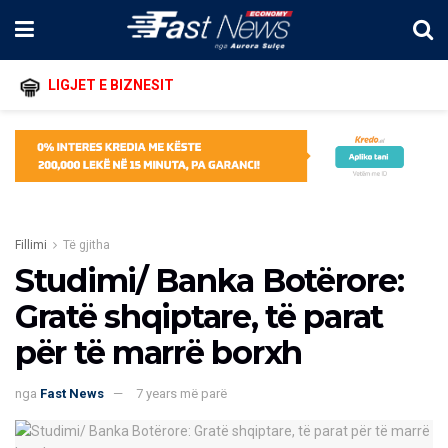
LIGJET E BIZNESIT
Fillimi
Të gjitha
Studimi/ Banka Botërore:
Gratë shqiptare, të parat
për të marrë borxh
nga
Fast News
7 years më parë