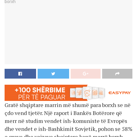
Gratë shqiptare marrin më shumë para borxh se në
çdo vend tjetër. Një raport i Bankës Botërore që
merr në studim vendet ish-komuniste të Evropës
dhe vendet e ish-Bashkimit Sovjetik, pohon se 58%
e grave dhe vajzave shqiptare kanë marrë borxh.