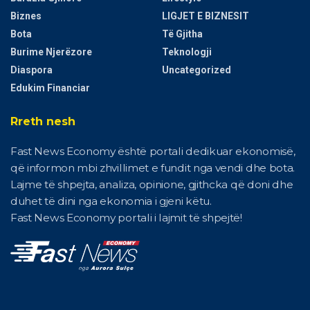
Biznes
LIGJET E BIZNESIT
Bota
Të Gjitha
Burime Njerëzore
Teknologji
Diaspora
Uncategorized
Edukim Financiar
Rreth nesh
Fast News Economy është portali dedikuar ekonomisë,
që informon mbi zhvillimet e fundit nga vendi dhe bota.
Lajme të shpejta, analiza, opinione, gjithcka që doni dhe
duhet të dini nga ekonomia i gjeni këtu.
Fast News Economy portali i lajmit të shpejtë!