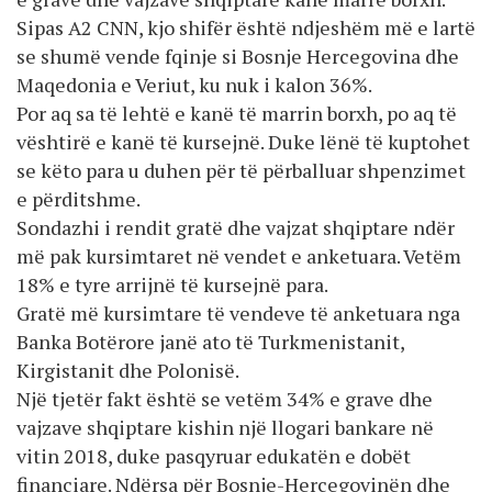
Sipas A2 CNN, kjo shifër është ndjeshëm më e lartë
se shumë vende fqinje si Bosnje Hercegovina dhe
Maqedonia e Veriut, ku nuk i kalon 36%.
Por aq sa të lehtë e kanë të marrin borxh, po aq të
vështirë e kanë të kursejnë. Duke lënë të kuptohet
se këto para u duhen për të përballuar shpenzimet
e përditshme.
Sondazhi i rendit gratë dhe vajzat shqiptare ndër
më pak kursimtaret në vendet e anketuara. Vetëm
18% e tyre arrijnë të kursejnë para.
Gratë më kursimtare të vendeve të anketuara nga
Banka Botërore janë ato të Turkmenistanit,
Kirgistanit dhe Polonisë.
Një tjetër fakt është se vetëm 34% e grave dhe
vajzave shqiptare kishin një llogari bankare në
vitin 2018, duke pasqyruar edukatën e dobët
financiare. Ndërsa për Bosnje-Hercegovinën dhe