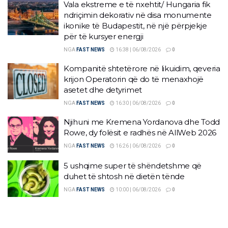
Vala ekstreme e të nxehtit/ Hungaria fik
ndriçimin dekorativ në disa monumente
ikonike të Budapestit, në një përpjekje
për të kursyer energji
NGA
FAST NEWS
16:38 | 06/08/2026
0
Kompanitë shtetërore në likuidim, qeveria
krijon Operatorin që do të menaxhojë
asetet dhe detyrimet
NGA
FAST NEWS
16:30 | 06/08/2026
0
Njihuni me Kremena Yordanova dhe Todd
Rowe, dy folësit e radhës në AllWeb 2026
NGA
FAST NEWS
16:26 | 06/08/2026
0
5 ushqime super të shëndetshme që
duhet të shtosh në dietën tënde
NGA
FAST NEWS
10:00 | 06/08/2026
0