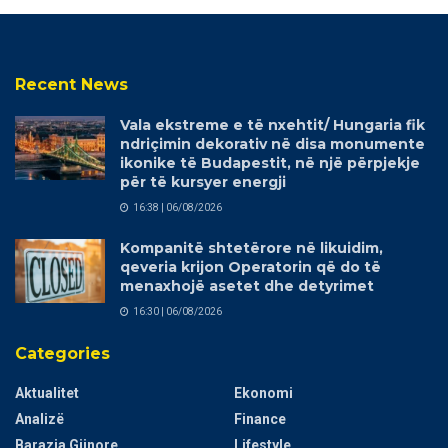
Recent News
Vala ekstreme e të nxehtit/ Hungaria fik
ndriçimin dekorativ në disa monumente
ikonike të Budapestit, në një përpjekje
për të kursyer energji
16:38 | 06/08/2026
Kompanitë shtetërore në likuidim,
qeveria krijon Operatorin që do të
menaxhojë asetet dhe detyrimet
16:30 | 06/08/2026
Categories
Aktualitet
Ekonomi
Analizë
Finance
Barazia Gjinore
Lifestyle