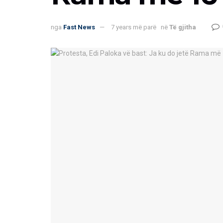
nga
Fast News
7 years më parë
në
Të gjitha