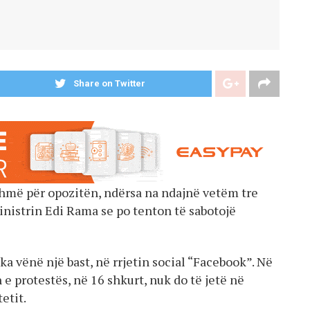
Share on Twitter
ishmë për opozitën, ndërsa na ndajnë vetëm tre
inistrin Edi Rama se po tenton të sabotojë
a vënë një bast, në rrjetin social “Facebook”. Në
 e protestës, në 16 shkurt, nuk do të jetë në
etit.