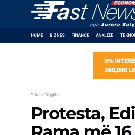
HOME
BIZNES
FINANCE
ANALIZË
TEKNO
Fillimi
Të gjitha
Protesta, Edi
Rama më 16 