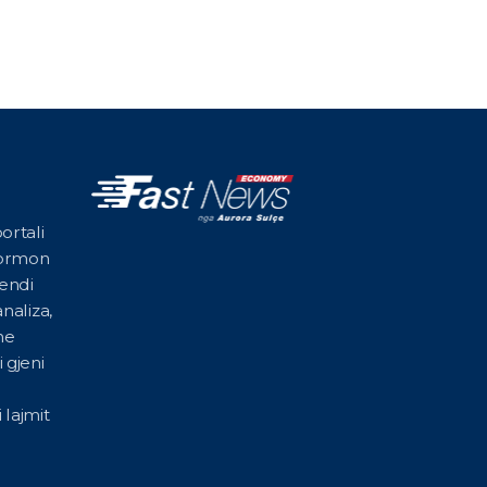
ortali
formon
vendi
naliza,
he
 gjeni
 lajmit