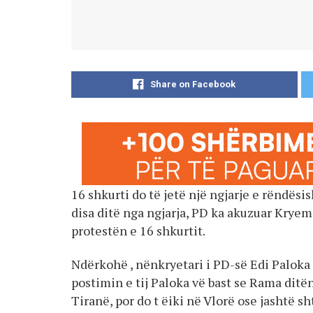
Share on Facebook
16 shkurti do të jetë një ngjarje e rëndës
disa ditë nga ngjarja, PD ka akuzuar Kryem
protestën e 16 shkurtit.
Ndërkohë , nënkryetari i PD-së Edi Paloka k
postimin e tij Paloka vë bast se Rama ditën
Tiranë, por do t ëiki në Vlorë ose jashtë sht