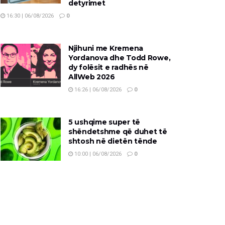
detyrimet
16:30 | 06/08/2026
0
Njihuni me Kremena
Yordanova dhe Todd Rowe,
dy folësit e radhës në
AllWeb 2026
16:26 | 06/08/2026
0
5 ushqime super të
shëndetshme që duhet të
shtosh në dietën tënde
10:00 | 06/08/2026
0