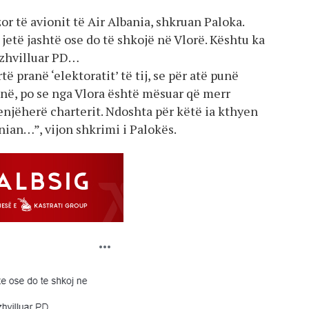
or të avionit të Air Albania, shkruan Paloka.
jetë jashtë ose do të shkojë në Vlorë. Kështu ka
 zhvilluar PD…
 pranë ‘elektoratit’ të tij, se për atë punë
runë, po se nga Vlora është mësuar që merr
enjëherë charterit. Ndoshta për këtë ia kthyen
nian…”, vijon shkrimi i Palokës.