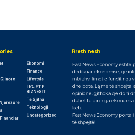
ories
Rreth nesh
et
Ekonomi
Fast News Economy është p
Finance
dedikuar ekonomisë, që in
mbi zhvillimet e fundit nga 
 Gjinore
Lifestyle
dhe bota. Lajme të shpejta, a
LIGJET E
BIZNESIT
opinione, gjithcka që doni d
Të Gjitha
duhet të dini nga ekonomia i
Njerëzore
Teknologji
këtu.
a
Fast News Economy portali i
Uncategorized
Financiar
të shpejtë!