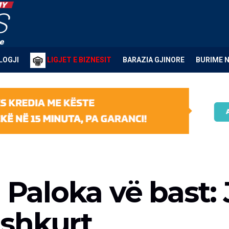
LOGJI
LIGJET E BIZNESIT
BARAZIA GJINORE
BURIME 
 Paloka vë bast: 
shkurt