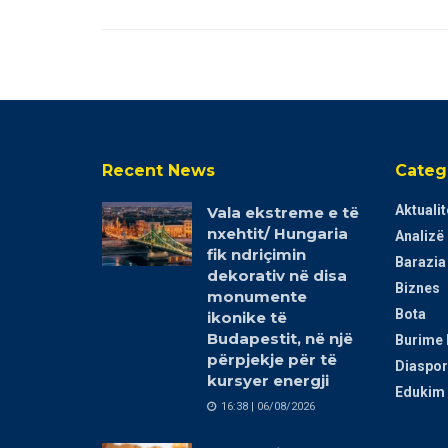
Recent News
Categ
Aktualit
Vala ekstreme e të
nxehtit/ Hungaria
Analizë
fik ndriçimin
Barazia
dekorativ në disa
Biznes
monumente
Bota
ikonike të
Budapestit, në një
Burime 
përpjekje për të
Diaspor
kursyer energji
Edukim 
16:38 | 06/08/2026