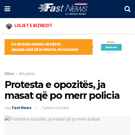
LIGJET E BIZNESIT
Fillimi
Aktualitet
Protesta e opozitës, ja
masat që po merr policia
nga
Fast News
7 years më parë