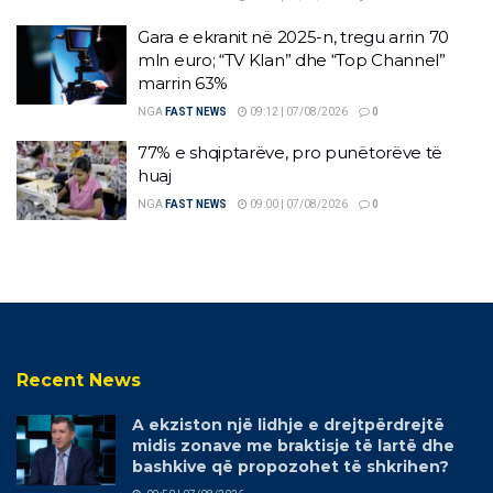
Gara e ekranit në 2025-n, tregu arrin 70
mln euro; “TV Klan” dhe “Top Channel”
marrin 63%
NGA
FAST NEWS
09:12 | 07/08/2026
0
77% e shqiptarëve, pro punëtorëve të
huaj
NGA
FAST NEWS
09:00 | 07/08/2026
0
Recent News
A ekziston një lidhje e drejtpërdrejtë
midis zonave me braktisje të lartë dhe
bashkive që propozohet të shkrihen?