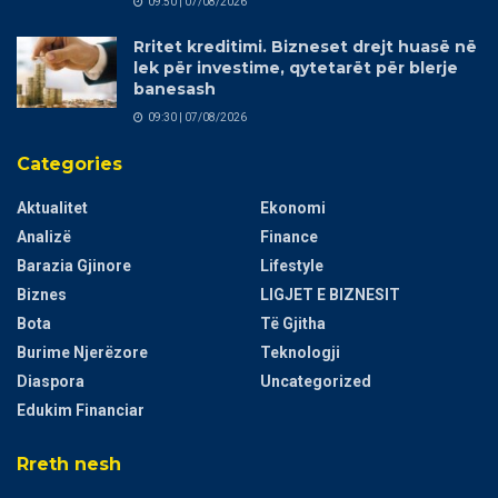
09:50 | 07/08/2026
Rritet kreditimi. Bizneset drejt huasë në
lek për investime, qytetarët për blerje
banesash
09:30 | 07/08/2026
Categories
Aktualitet
Ekonomi
Analizë
Finance
Barazia Gjinore
Lifestyle
Biznes
LIGJET E BIZNESIT
Bota
Të Gjitha
Burime Njerëzore
Teknologji
Diaspora
Uncategorized
Edukim Financiar
Rreth nesh