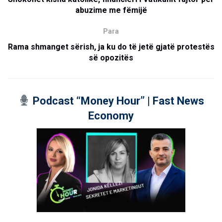
abuzime me fëmijë
Para
Rama shmanget sërish, ja ku do të jetë gjatë protestës
së opozitës
Podcast “Money Hour” | Fast News
Economy