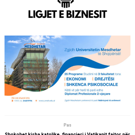
Pas
Shokohet kisha katolike, financieri i Vatikanit fajtor për