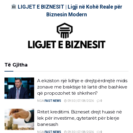
LIGJET E BIZNESIT | Ligji në Kohë Reale për
Biznesin Modern
Të Gjitha
A ekziston një lidhje e drejtpërdrejtë midis
zonave me braktisje të lartë dhe bashkive
që propozohet të shkrihen?
NGA
FAST NEWS
09:50 | 07/08/2026
0
Rritet kreditimi. Bizneset drejt huasë në
lek për investime, qytetarët për blerje
banesash
NGA
FAST NEWS
09:30 | 07/08/2026
0