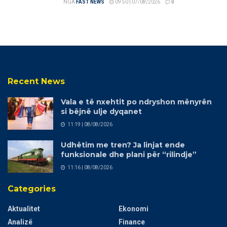
NGA
FAST NEWS
09:50 | 07/08/2026
0
Recent News
Vala e të nxehtit po ndryshon mënyrën
si bëjnë ulje dyqanet
11:19 | 08/08/2026
Udhëtim me tren? Ja linjat ende
funksionale dhe plani për “rilindje”
11:16 | 08/08/2026
Categories
Aktualitet
Ekonomi
Analizë
Finance