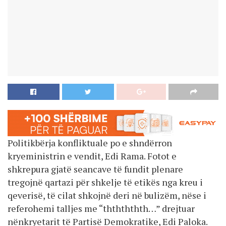
Politikbërja konfliktuale po e shndërron
kryeministrin e vendit, Edi Rama. Fotot e
shkrepura gjatë seancave të fundit plenare
tregojnë qartazi për shkelje të etikës nga kreu i
qeverisë, të cilat shkojnë deri në bulizëm, nëse i
referohemi talljes me “ththththth…” drejtuar
nënkryetarit të Partisë Demokratike, Edi Paloka.