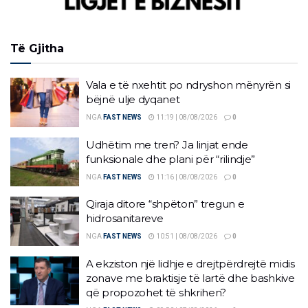
Të Gjitha
Vala e të nxehtit po ndryshon mënyrën si
bëjnë ulje dyqanet
NGA
FAST NEWS
11:19 | 08/08/2026
0
Udhëtim me tren? Ja linjat ende
funksionale dhe plani për “rilindje”
NGA
FAST NEWS
11:16 | 08/08/2026
0
Qiraja ditore “shpëton” tregun e
hidrosanitareve
NGA
FAST NEWS
10:51 | 08/08/2026
0
A ekziston një lidhje e drejtpërdrejtë midis
zonave me braktisje të lartë dhe bashkive
që propozohet të shkrihen?