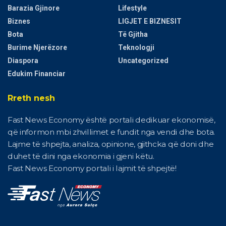
Barazia Gjinore
Lifestyle
Biznes
LIGJET E BIZNESIT
Bota
Të Gjitha
Burime Njerëzore
Teknologji
Diaspora
Uncategorized
Edukim Financiar
Rreth nesh
Fast News Economy është portali dedikuar ekonomisë,
që informon mbi zhvillimet e fundit nga vendi dhe bota.
Lajme të shpejta, analiza, opinione, gjithcka që doni dhe
duhet të dini nga ekonomia i gjeni këtu.
Fast News Economy portali i lajmit të shpejtë!