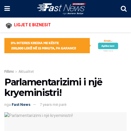
LIGJET E BIZNESIT
Fillimi
Aktualitet
Parlamentarizimi i një
kryeministri!
nga
Fast News
7 years më parë