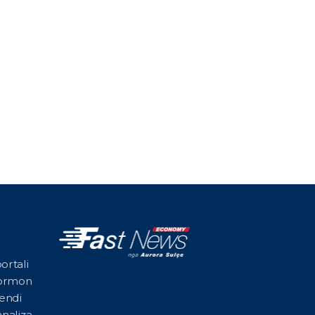
ortali
formon
vendi
naliza,