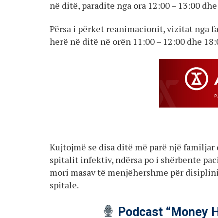
në ditë, paradite nga ora 12:00 – 13:00 dhe
Përsa i përket reanimacionit, vizitat nga f
herë në ditë në orën 11:00 – 12:00 dhe 18:
Kujtojmë se disa ditë më parë një familjar
spitalit infektiv, ndërsa po i shërbente pa
mori masav të menjëhershme për disiplinim
spitale.
Podcast “Money H