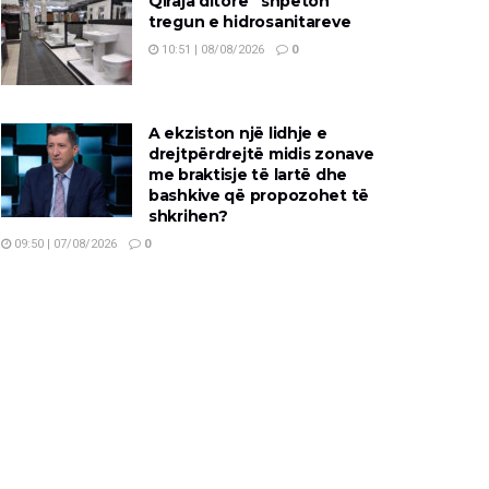
Qiraja ditore “shpëton”
tregun e hidrosanitareve
10:51 | 08/08/2026
0
A ekziston një lidhje e
drejtpërdrejtë midis zonave
me braktisje të lartë dhe
bashkive që propozohet të
shkrihen?
09:50 | 07/08/2026
0