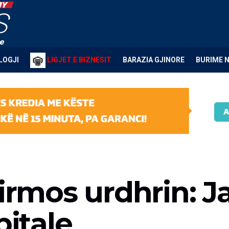
LOGJI
LIGJET E BIZNESIT
BARAZIA GJINORE
BURIME 
irmos urdhrin: Ja
pitale