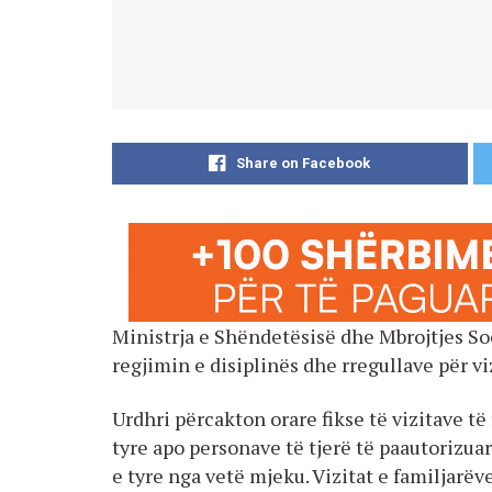
Share on Facebook
Ministrja e Shëndetësisë dhe Mbrojtjes Soc
regjimin e disiplinës dhe rregullave për viz
Urdhri përcakton orare fikse të vizitave t
tyre apo personave të tjerë të paautorizua
e tyre nga vetë mjeku. Vizitat e familjarë