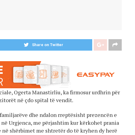
Share on Twitter
iale, Ogerta Manastirliu, ka firmosur urdhrin për
itorët në çdo spital të vendit.
ë familjarëve dhe ndalon rreptësisht prezencën e
r në Urgjenca, me përjashtim kur kërkohet prania
ve në shërbimet me shtretër do të kryhen dy herë