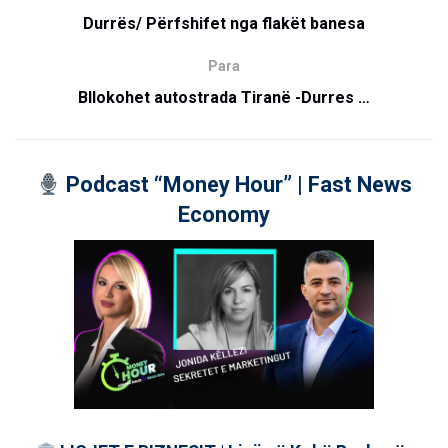
Durrës/ Përfshifet nga flakët banesa
Para
Bllokohet autostrada Tiranë -Durres …
Podcast “Money Hour” | Fast News
Economy