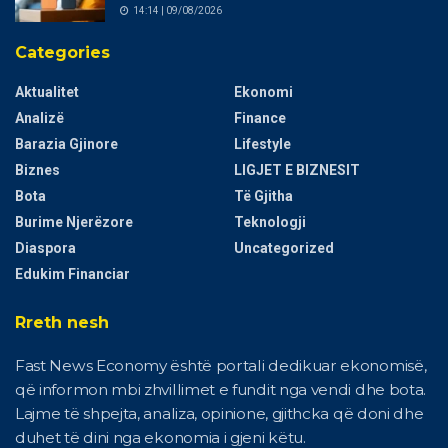
14:14 | 09/08/2026
Categories
Aktualitet
Ekonomi
Analizë
Finance
Barazia Gjinore
Lifestyle
Biznes
LIGJET E BIZNESIT
Bota
Të Gjitha
Burime Njerëzore
Teknologji
Diaspora
Uncategorized
Edukim Financiar
Rreth nesh
Fast News Economy është portali dedikuar ekonomisë,
që informon mbi zhvillimet e fundit nga vendi dhe bota.
Lajme të shpejta, analiza, opinione, gjithcka që doni dhe
duhet të dini nga ekonomia i gjeni këtu.