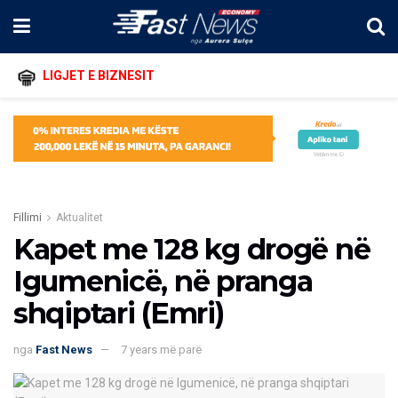
LIGJET E BIZNESIT
Fillimi
Aktualitet
Kapet me 128 kg drogë në
Igumenicë, në pranga
shqiptari (Emri)
nga
Fast News
7 years më parë