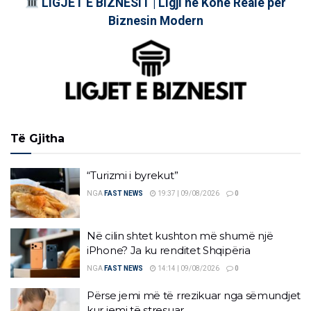
LIGJET E BIZNESIT | Ligji në Kohë Reale për
Biznesin Modern
Të Gjitha
“Turizmi i byrekut”
NGA
FAST NEWS
19:37 | 09/08/2026
0
Në cilin shtet kushton më shumë një
iPhone? Ja ku renditet Shqipëria
NGA
FAST NEWS
14:14 | 09/08/2026
0
Përse jemi më të rrezikuar nga sëmundjet
kur jemi të stresuar