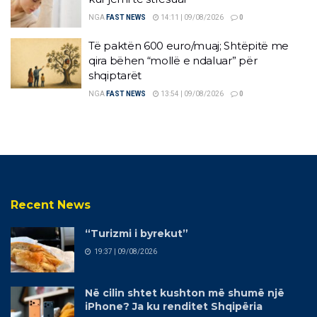
NGA
FAST NEWS
14:11 | 09/08/2026
0
Të paktën 600 euro/muaj; Shtëpitë me
qira bëhen “mollë e ndaluar” për
shqiptarët
NGA
FAST NEWS
13:54 | 09/08/2026
0
Recent News
“Turizmi i byrekut”
19:37 | 09/08/2026
Në cilin shtet kushton më shumë një
iPhone? Ja ku renditet Shqipëria