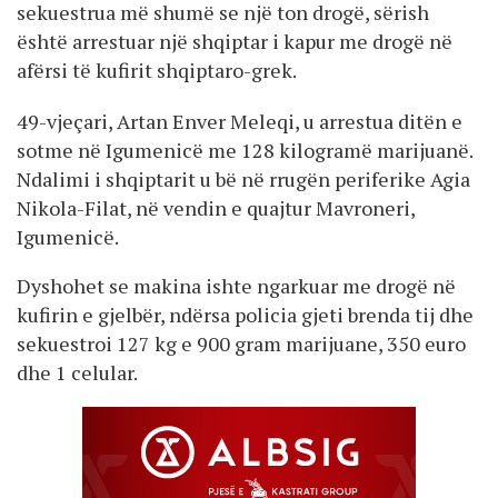
sekuestrua më shumë se një ton drogë, sërish
është arrestuar një shqiptar i kapur me drogë në
afërsi të kufirit shqiptaro-grek.
49-vjeçari, Artan Enver Meleqi, u arrestua ditën e
sotme në Igumenicë me 128 kilogramë marijuanë.
Ndalimi i shqiptarit u bë në rrugën periferike Agia
Nikola-Filat, në vendin e quajtur Mavroneri,
Igumenicë.
Dyshohet se makina ishte ngarkuar me drogë në
kufirin e gjelbër, ndërsa policia gjeti brenda tij dhe
sekuestroi 127 kg e 900 gram marijuane, 350 euro
dhe 1 celular.