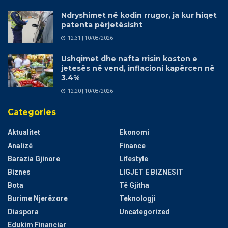
Ndryshimet në kodin rrugor, ja kur hiqet
patenta përjetësisht
12:31 | 10/08/2026
Ushqimet dhe nafta rrisin koston e
jetesës në vend, inflacioni kapërcen në
3.4%
12:20 | 10/08/2026
Categories
Aktualitet
Ekonomi
Analizë
Finance
Barazia Gjinore
Lifestyle
Biznes
LIGJET E BIZNESIT
Bota
Të Gjitha
Burime Njerëzore
Teknologji
Diaspora
Uncategorized
Edukim Financiar