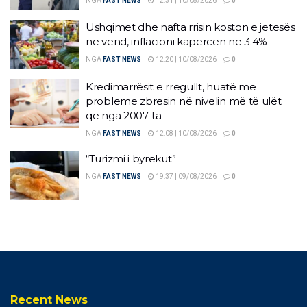
NGA
FAST NEWS
12:31 | 10/08/2026
0
Ushqimet dhe nafta rrisin koston e jetesës
në vend, inflacioni kapërcen në 3.4%
NGA
FAST NEWS
12:20 | 10/08/2026
0
Kredimarrësit e rregullt, huatë me
probleme zbresin në nivelin më të ulët
që nga 2007-ta
NGA
FAST NEWS
12:08 | 10/08/2026
0
“Turizmi i byrekut”
NGA
FAST NEWS
19:37 | 09/08/2026
0
Recent News