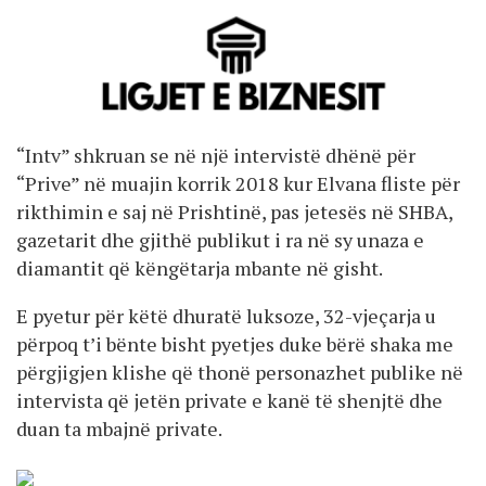
“Intv” shkruan se në një intervistë dhënë për
“Prive” në muajin korrik 2018 kur Elvana fliste për
rikthimin e saj në Prishtinë, pas jetesës në SHBA,
gazetarit dhe gjithë publikut i ra në sy unaza e
diamantit që këngëtarja mbante në gisht.
E pyetur për këtë dhuratë luksoze, 32-vjeçarja u
përpoq t’i bënte bisht pyetjes duke bërë shaka me
përgjigjen klishe që thonë personazhet publike në
intervista që jetën private e kanë të shenjtë dhe
duan ta mbajnë private.