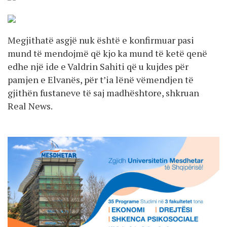
Megjithatë asgjë nuk është e konfirmuar pasi
mund të mendojmë që kjo ka mund të ketë qenë
edhe një ide e Valdrin Sahiti që u kujdes për
pamjen e Elvanës, për t’ia lënë vëmendjen të
gjithën fustaneve të saj madhështore, shkruan
Real News.