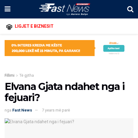
LIGJET E BIZNESIT
Fillimi
Të gjitha
Elvana Gjata ndahet nga i
fejuari?
nga
Fast News
7 years më parë