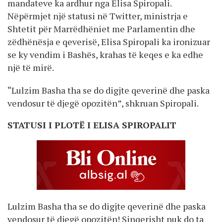
mandateve ka ardhur nga Elisa Spiropali.
Nëpërmjet një statusi në Twitter, ministrja e
Shtetit për Marrëdhëniet me Parlamentin dhe
zëdhënësja e qeverisë, Elisa Spiropali ka ironizuar
se ky vendim i Bashës, krahas të keqes e ka edhe
një të mirë.
“Lulzim Basha tha se do digjte qeverinë dhe paska
vendosur të djegë opozitën”, shkruan Spiropali.
STATUSI I PLOTË I ELISA SPIROPALIT
Lulzim Basha tha se do digjte qeverinë dhe paska
vendosur të djegë opozitën! Sinqerisht nuk do ta