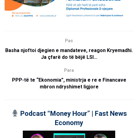
Pas
Basha njoftoi djegien e mandateve, reagon Kryemadhi.
Ja çfarë do të bëjë LSI…
Para
PPP-të te “Ekonomia”, ministrja e re e Financave
mbron ndryshimet ligjore
Podcast “Money Hour” | Fast News
Economy