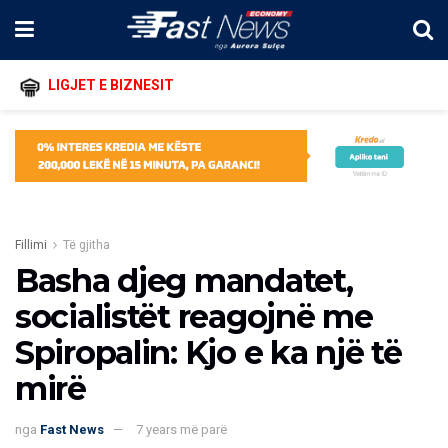
LIGJET E BIZNESIT
Fillimi
Të gjitha
Basha djeg mandatet,
socialistët reagojnë me
Spiropalin: Kjo e ka një të
mirë
nga
Fast News
7 years më parë