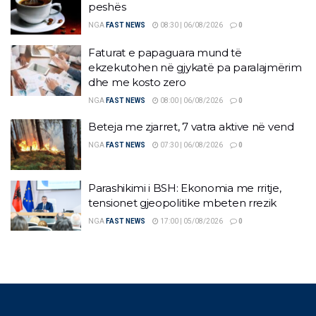
peshës
NGA
FAST NEWS
08:30 | 06/08/2026
0
Faturat e papaguara mund të
ekzekutohen në gjykatë pa paralajmërim
dhe me kosto zero
NGA
FAST NEWS
08:00 | 06/08/2026
0
Beteja me zjarret, 7 vatra aktive në vend
NGA
FAST NEWS
07:30 | 06/08/2026
0
Parashikimi i BSH: Ekonomia me rritje,
tensionet gjeopolitike mbeten rrezik
NGA
FAST NEWS
17:00 | 05/08/2026
0