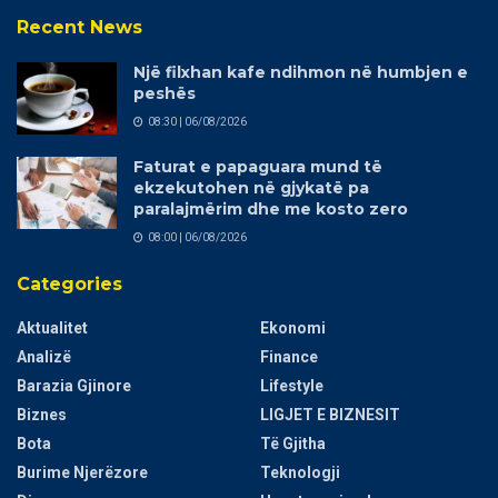
Recent News
Një filxhan kafe ndihmon në humbjen e
peshës
08:30 | 06/08/2026
Faturat e papaguara mund të
ekzekutohen në gjykatë pa
paralajmërim dhe me kosto zero
08:00 | 06/08/2026
Categories
Aktualitet
Ekonomi
Analizë
Finance
Barazia Gjinore
Lifestyle
Biznes
LIGJET E BIZNESIT
Bota
Të Gjitha
Burime Njerëzore
Teknologji